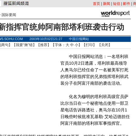
首页
|
新闻
|
短信
|
邮件
|
>
国际要闻
新指挥官统帅阿南部塔利班袭击行动
WS.SOHU.COM 2003年10月02日21:27 中国日报网站
说两句
】【
我要“揪”错
】【
推荐
】【字体：
大
中
小
】【
打印
】 【
关闭
】
中国日报网站消息：一名塔利班
官员10月2日透露，塔利班最高领导
人奥马尔已经任命了一名被美军打死
的塔利班指挥官的兄弟指挥塔利班武
装分子在阿富汗南部的袭击活动。
化名为穆明的塔利班高级官员萨
比尔当日在一个秘密地点使用一部卫
星电话告诉路透社，奥马尔在10月1
日晚些时候批准瓦基勒·艾哈迈德担任
阿富汗南部的塔利班军事指挥官。