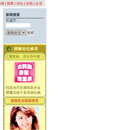
商城
|
搜索
|
论坛
|
在线
|
企业
新闻搜索
关键字：
三重奖励，百分百中奖！
·
找老乡尽在激情老乡会
·
攒魔法袜子拿圣诞礼物
搜狐彩信最新推荐