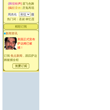
·
[
和
弦
铃
声
]
眉飞色舞
·
[
疯
狂
音
效
]
厉鬼再现
热门词：
圣诞
林忆莲
精彩订阅
新闻资讯
美国正式宣布
萨达姆已被
捕！
订阅
焦点新闻
，跟踪萨达
姆被捕全程