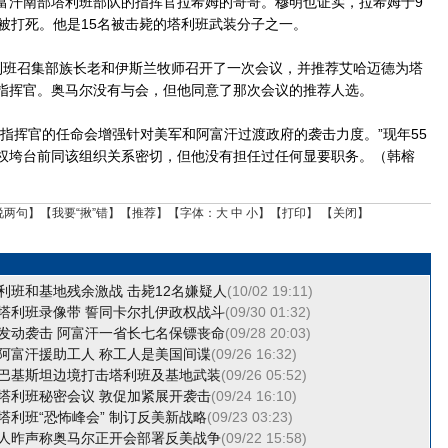
汗南部塔利班部队的指挥官拉希姆的哥哥。穆明也证实，拉希姆于9
省被打死。他是15名被击毙的塔利班武装分子之一。
班召集部族长老和伊斯兰牧师召开了一次会议，并推荐艾哈迈德为塔
指挥官。奥马尔没有与会，但他同意了那次会议的推荐人选。
挥官的任命会增强针对美军和阿富汗过渡政府的袭击力度。”现年55
权垮台前同该组织关系密切，但他没有担任过任何显要职务。（韩榕
说两句
】【
我要“揪”错
】【
推荐
】【字体：
大
中
小
】【
打印
】 【
关闭
】
利班和基地残余激战 击毙12名嫌疑人
(10/02 19:11)
塔利班录像带 誓同卡尔扎伊政权战斗
(09/30 01:32)
发动袭击 阿富汗一省长七名保镖丧命
(09/28 20:03)
阿富汗援助工人 称工人是美国间谍
(09/26 16:32)
巴基斯坦边境打击塔利班及基地武装
(09/26 05:52)
塔利班秘密会议 敦促加紧展开袭击
(09/24 16:10)
塔利班“恐怖峰会” 制订反美新战略
(09/23 03:23)
人昨声称奥马尔正开会部署反美战争
(09/22 15:58)