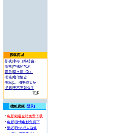
搜狐商城
·
影视
|
中毒（终结骗）
·
影视
|
赤裸的艺术
·
音乐
|
莫文蔚《X》
·
书籍
|
唐僧情史
·
书籍
|
1元图书特卖场
·
书籍
|
天不亮就分手
更多...