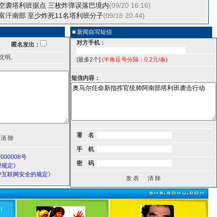
空袭塔利班据点 三枚炸弹误落巴境内
(09/20 16:16)
富汗南部 至少炸死11名塔利班分子
(09/18 20:44)
■ 新闻自写短信
对方手机：
匿名发出：
文明。
[最多2个]
(半角逗号分隔；0.2元/条)
短信内容：
署 名
手 机
000008号
密 码
理规定》
护互联网安全的规定》
！
!