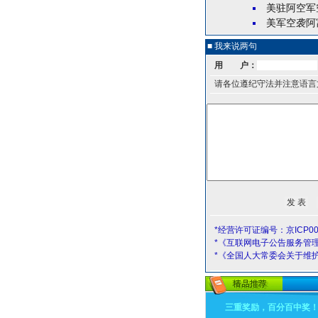
美驻阿空军
美军空袭阿
■ 我来说两句
用 户：
请各位遵纪守法并注意语言
*经营许可证编号：京ICP00
*《互联网电子公告服务管
*《全国人大常委会关于维
三重奖励，百分百中奖