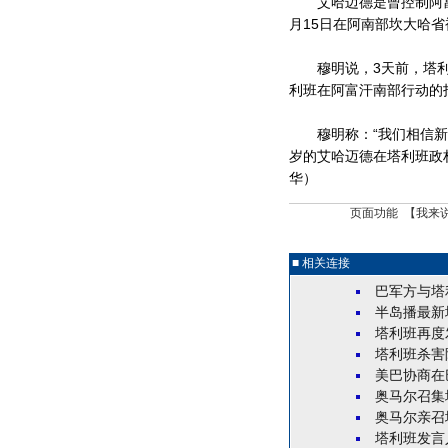
艾哈迈德是曾控制阿富
月15日在阿南部坎大哈
穆明说，3天前，塔利
利班在阿富汗南部行动的
穆明称：“我们相信新指
岁的艾哈迈德在塔利班政
华）
页面功能 【
我来
■ 相关连接
巴军方与塔
半岛播最新
塔利班再度
塔利班杀害
美巴协商在
奥马尔召集
奥马尔亲召
塔利班发言