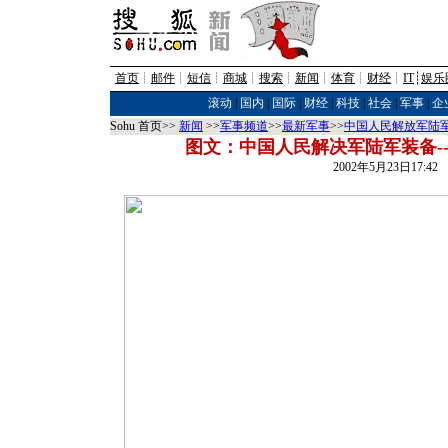
首页
┊
邮件
┊
短信
┊
商城
┊
搜索
┊
新闻
┊
体育
┊
财经
┊
IT
┊
娱乐
滚动
|
国内
|
国际
|
财经
|
科技
|
社会
|
军事
|
企
Sohu 首页>>
新闻
>>
军事频道
>>
最新军事
>>
中国人民解放军陆
图文：中国人民解决军陆军装备--
2002年5月23日17:4