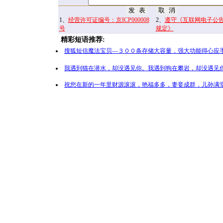
1、
经营许可证编号：京ICP000008
2、
遵守《互联网电子公
号
规定》
精彩短语推荐:
搜狐短信魔法宝贝—３００条存储大容量，强大功能得心应手
我遇到猫在潜水，却没遇见你。我遇到狗在攀岩，却没遇见你
祝您在新的一年里财源滚滚，艳福多多，妻妾成群，儿孙满堂