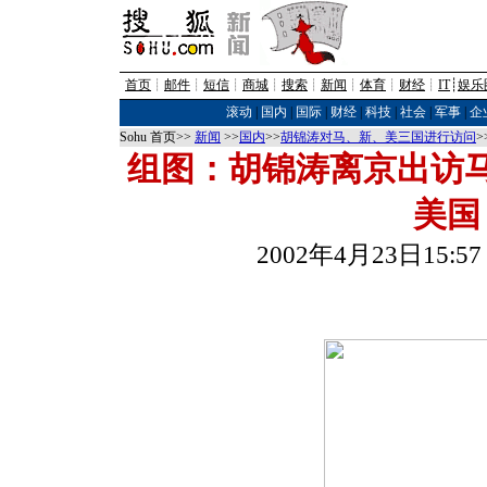
首页
┊
邮件
┊
短信
┊
商城
┊
搜索
┊
新闻
┊
体育
┊
财经
┊
IT
┊
娱乐
滚动
|
国内
|
国际
|
财经
|
科技
|
社会
|
军事
|
企
Sohu 首页>>
新闻
>>
国内
>>
胡锦涛对马、新、美三国进行访问
>
组图：胡锦涛离京出访
美国
2002年4月23日15