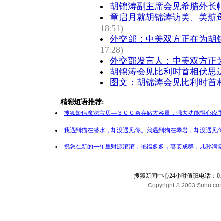
胡锦涛副主席会见希腊外长
章启月就胡锦涛访美、美航
18:51)
外交部：中美双方正在为胡
17:28)
外交部发言人：中美双方正
胡锦涛会见比利时首相伏思
图文：胡锦涛会见比利时首
精彩短语推荐:
搜狐短信魔法宝贝—３００条存储大容量，强大功能得心应手
我遇到猫在潜水，却没遇见你。我遇到狗在攀岩，却没遇见你
祝您在新的一年里财源滚滚，艳福多多，妻妾成群，儿孙满堂
搜狐新闻中心24小时值班电话：010-65
Copyright © 2003 Sohu.com I