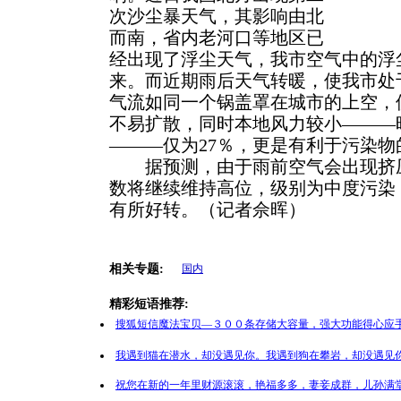
次沙尘暴天气，其影响由北
而南，省内老河口等地区已
经出现了浮尘天气，我市空气中的浮
来。而近期雨后天气转暖，使我市处
气流如同一个锅盖罩在城市的上空，
不易扩散，同时本地风力较小———
———仅为27％，更是有利于污染物
据预测，由于雨前空气会出现挤压
数将继续维持高位，级别为中度污染
有所好转。（记者佘晖）
相关专题:
国内
精彩短语推荐:
搜狐短信魔法宝贝—３００条存储大容量，强大功能得心应手
我遇到猫在潜水，却没遇见你。我遇到狗在攀岩，却没遇见你
祝您在新的一年里财源滚滚，艳福多多，妻妾成群，儿孙满堂