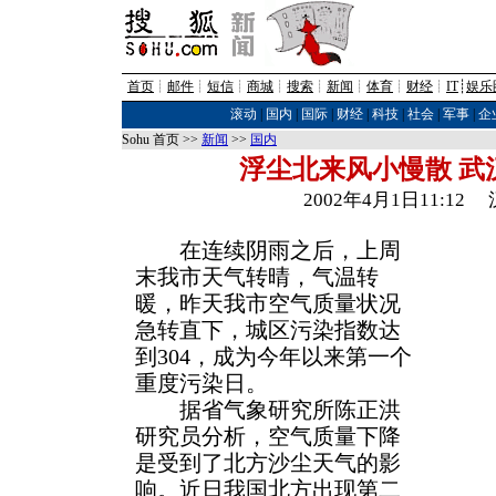
首页
┊
邮件
┊
短信
┊
商城
┊
搜索
┊
新闻
┊
体育
┊
财经
┊
IT
┊
娱乐
滚动
|
国内
|
国际
|
财经
|
科技
|
社会
|
军事
|
企
Sohu 首页 >>
新闻
>>
国内
浮尘北来风小慢散 武
2002年4月1日11:1
在连续阴雨之后，上周
末我市天气转晴，气温转
暖，昨天我市空气质量状况
急转直下，城区污染指数达
到304，成为今年以来第一个
重度污染日。
据省气象研究所陈正洪
研究员分析，空气质量下降
是受到了北方沙尘天气的影
响。近日我国北方出现第二