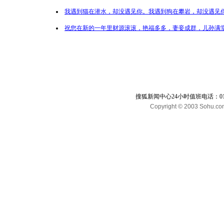
我遇到猫在潜水，却没遇见你。我遇到狗在攀岩，却没遇见你
祝您在新的一年里财源滚滚，艳福多多，妻妾成群，儿孙满堂
搜狐新闻中心24小时值班电话：010-65
Copyright © 2003 Sohu.com I