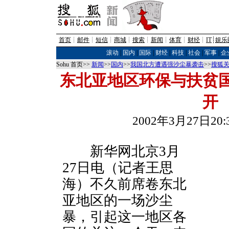
首页
┊
邮件
┊
短信
┊
商城
┊
搜索
┊
新闻
┊
体育
┊
财经
┊
IT
┊
娱乐
滚动
|
国内
|
国际
|
财经
|
科技
|
社会
|
军事
|
企
Sohu 首页>>
新闻
>>
国内
>>
我国北方遭遇强沙尘暴袭击
>>
搜狐
东北亚地区环保与扶贫
开
2002年3月27日2
新华网北京3月
27日电（记者王思
海）不久前席卷东北
亚地区的一场沙尘
暴，引起这一地区各