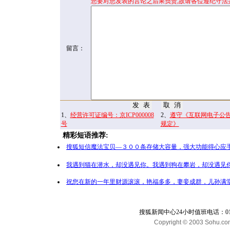
您要对您发表的言论之后果负责,故请各位遵纪守法
留言：
1、
经营许可证编号：京ICP000008
2、
遵守《互联网电子公
号
规定》
精彩短语推荐:
搜狐短信魔法宝贝—３００条存储大容量，强大功能得心应手
我遇到猫在潜水，却没遇见你。我遇到狗在攀岩，却没遇见你
祝您在新的一年里财源滚滚，艳福多多，妻妾成群，儿孙满堂
搜狐新闻中心24小时值班电话：010-65
Copyright © 2003 Sohu.com I