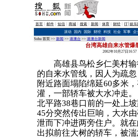
首页
┊
邮件
┊
短信
┊
商城
┊
搜索
┊
新闻
┊
体育
┊
财经
┊
IT
┊
娱乐
滚动
|
国内
|
国际
|
财经
|
科技
|
社会
|
军事
|
企
Sohu 首页 >>
新闻
>>
港澳台
>>
港澳台新闻
台湾高雄自来水管爆裂
2002年10月27日16:
高雄县鸟松乡仁美村输往
的自来水管线，因人为疏忽
附近路面塌陷绵延60多米，
灌，一部轿车被大水冲走。
北平路38巷口前的一处上
45分突然传出巨响，大水
泄而下冲进两旁住户。就在
出拟前往大树的轿车，被湍