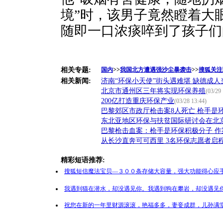
境”时，该男子竟然瞪着大眼
随即一口浓痰啐到了孩子们
相关专题:
国内
>>
我国北方遭遇强沙尘暴袭击
>>
搜狐关注
相关新闻:
济南“环保小天使”街头遇难堪 缺德成人
北京市通州区三年将实现环保养殖
(03/29 
200亿打造重庆环保产业
(03/28 13:44)
巴黎郊区市政厅枪击案8人死亡 枪手是
东北亚地区环保与扶贫国际研讨会在北
巴黎枪击血案：枪手是环保积极分子 作
从长沙直奔可可西里 3名环保志愿者启
精彩短语推荐:
搜狐短信魔法宝贝—３００条存储大容量，强大功能得心应手
我遇到猫在潜水，却没遇见你。我遇到狗在攀岩，却没遇见你
祝您在新的一年里财源滚滚，艳福多多，妻妾成群，儿孙满堂