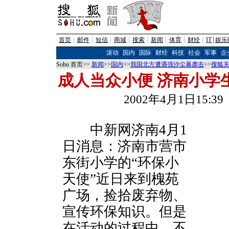
首页
┊
邮件
┊
短信
┊
商城
┊
搜索
┊
新闻
┊
体育
┊
财经
┊
IT
┊
娱乐
滚动
|
国内
|
国际
|
财经
|
科技
|
社会
|
军事
|
企
Sohu 首页>>
新闻
>>
国内
>>
我国北方遭遇强沙尘暴袭击
>>
搜狐
成人当众小便 济南小学
2002年4月1日15:
中新网济南4月1
日消息：济南市营市
东街小学的“环保小
天使”近日来到槐苑
广场，捡拾废弃物、
宣传环保知识。但是
在活动的过程中，不