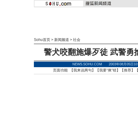
Sohu首页
>
新闻频道
>
社会
警犬咬翻施爆歹徒 武警勇
NEWS.SOHU.COM 2003年08月05日
页面功能 【
我来说两句
】【
我要“揪”错
】【
推荐
】