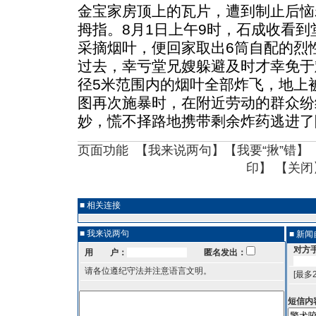
金宝家房顶上的瓦片，遭到制止后恼
拇指。8月1日上午9时，石成收看
采摘烟叶，便回家取出6筒自配的烈
过去，幸亏堂兄嫂躲避及时才幸免于
径5米范围内的烟叶全部炸飞，地上
图再次施暴时，在附近劳动的群众纷
妙，慌不择路地携带剩余炸药逃进了
页面功能 【
我来说两句
】【
我要“揪”错
】
印
】 【
关闭
■ 相关连接
■ 我来说两句
■ 新
对方
用 户：
匿名发出：
请各位遵纪守法并注意语言文明。
[最多
短信内