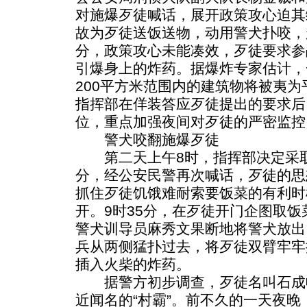
对施爆歹徒喊话，展开政策攻心迫其
故为歹徒送饭送物，动用警犬扑咬，趁
分，政策攻心未能凑效，歹徒要求参
引爆身上的炸药。据爆炸专家估计，
200平方米范围内的建筑物将被夷
指挥部在佯装答应歹徒提出的要求后
位，重点加强夜间对歹徒的严密监控
警犬咬翻施爆歹徒
第二天上午8时，指挥部决定采取
分，经公安民警再次喊话，歹徒的思
抓住歹徒饥饿难耐索要饭菜的有利时
开。9时35分，在歹徒开门企图取
警犬训导员麻秀文果断地将警犬放出
兵从两侧猛扑过去，将歹徒双臂牢牢
插入火柴的炸药。
据警方初步调查，歹徒名叫石成收
近闻名的“村霸”。前不久的一天夜