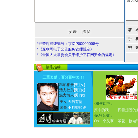
署 
手 
*经营许可证编号：京ICP00000008号
密 
*《互联网电子公告服务管理规定》
*《全国人大常委会关于维护互联网安全的规定》
三重奖励，百分百中奖！
!
精彩相册
[男]
[女]
活力社员
[男]
[女]
魅力情人
[男]
[女]
美女
天若有情
·
和弦铃声：
帅哥
不帅照脸踢
原来的我
挥着翅膀的
·
疯狂音效：
On…个头啊
翠花，接电