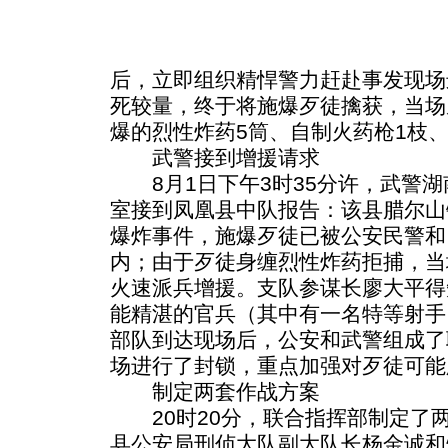
后，立即组织精悍警力赶赴事发现场
死较量，终于将施爆歹徒擒获，当场
爆的烈性炸药5筒、自制火药枪1枝、
武警接到增援请求
8月1日下午3时35分许，武警湖
室接到凤凰县中队报告：该县腊尔山
爆炸事件，施爆歹徒已被公安民警和
内；由于歹徒身缠烈性炸药拒捕，当
火速派兵增援。支队参谋长廖大平得
能精湛的官兵（其中有一名特等射手
部队到达现场后，公安和武警组成了
场进行了封锁，重点加强对歹徒可能
制定两套作战方案
20时20分，联合指挥部制定了
县公安局刑侦大队副大队长杨金诚和