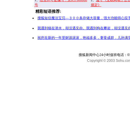
1、
经营许可证编号：京ICP000008
2、
遵守《互联网电子公
号
规定》
精彩短语推荐:
搜狐短信魔法宝贝—３００条存储大容量，强大功能得心应手
我遇到猫在潜水，却没遇见你。我遇到狗在攀岩，却没遇见你
祝您在新的一年里财源滚滚，艳福多多，妻妾成群，儿孙满堂
搜狐新闻中心24小时值班电话：010-65
Copyright © 2003 Sohu.com I