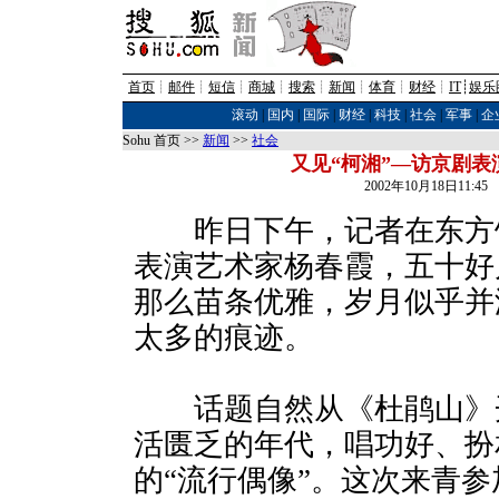
首页
┊
邮件
┊
短信
┊
商城
┊
搜索
┊
新闻
┊
体育
┊
财经
┊
IT
┊
娱乐
滚动
|
国内
|
国际
|
财经
|
科技
|
社会
|
军事
|
企
Sohu 首页 >>
新闻
>>
社会
又见“柯湘”―访京剧表
2002年10月18日11:
昨日下午，记者在东方
表演艺术家杨春霞，五十好
那么苗条优雅，岁月似乎并
太多的痕迹。
话题自然从《杜鹃山》
活匮乏的年代，唱功好、扮
的“流行偶像”。这次来青参