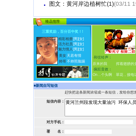
图文：黄河岸边植树忙(1)
(03/11 1
三重奖励，百分百中奖！
!
精彩相册
[男]
[女]
活力社员
[男]
[女]
魅力情人
[男]
[女]
美女
天若有情
·
和弦铃声：
帅哥
不帅照脸踢
原来的我
挥着翅膀的
·
疯狂音效：
On…个头啊
翠花，接电
■
新闻自写短信
赶快把这条新闻浓缩成一条短信，发给你想
短信内容：
对方手机：
署 名：