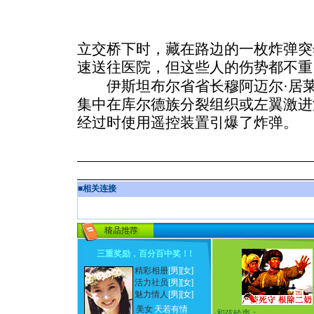
立交桥下时，藏在路边的一枚炸弹突
速送往医院，但这些人的伤势都不重
伊斯坦布尔省省长穆阿迈尔·居莱
集中在库尔德族分裂组织或左翼激进
经过时使用遥控装置引爆了炸弹。
■
相关连接
三重奖励，百分百中奖！
!
精彩相册
[男]
[女]
活力社员
[男]
[女]
魅力情人
[男]
[女]
美女
天若有情
·
和弦铃声：