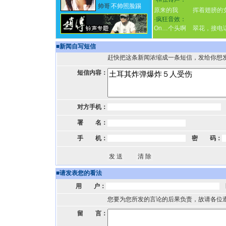
帅哥
不帅照脸踢
原来的我
挥着翅膀的
·
疯狂音效：
On…个头啊
翠花，接电
■
新闻自写短信
赶快把这条新闻浓缩成一条短信，发给你想
短信内容：
对方手机：
署 名：
手 机：
密 码：
■
请发表您的看法
用 户：
您要为您所发的言论的后果负责，故请各位
留 言：