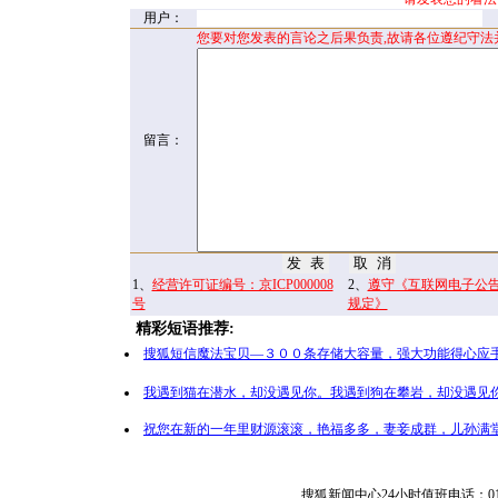
用户：
您要对您发表的言论之后果负责,故请各位遵纪守法
留言：
1、
经营许可证编号：京ICP000008
2、
遵守《互联网电子公
号
规定》
精彩短语推荐:
搜狐短信魔法宝贝—３００条存储大容量，强大功能得心应手
我遇到猫在潜水，却没遇见你。我遇到狗在攀岩，却没遇见你
祝您在新的一年里财源滚滚，艳福多多，妻妾成群，儿孙满堂
搜狐新闻中心24小时值班电话：010-65