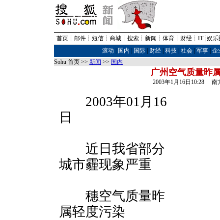
首页
┊
邮件
┊
短信
┊
商城
┊
搜索
┊
新闻
┊
体育
┊
财经
┊
IT
┊
娱乐
滚动
|
国内
|
国际
|
财经
|
科技
|
社会
|
军事
|
企
Sohu 首页 >>
新闻
>>
国内
广州空气质量昨
2003年1月16日10:28
2003年01月16
日
近日我省部分
城市霾现象严重
穗空气质量昨
属轻度污染