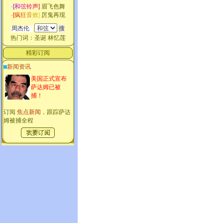
·
[
和
弦
铃
声
]
眉飞色舞
·
[
疯
狂
音
效
]
厉鬼再现
热门词：
圣诞
林忆莲
精彩订阅
新闻资讯
美国正式宣布
萨达姆已被
捕！
订阅
焦点新闻
，跟踪萨达
姆被捕全程