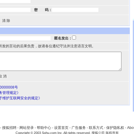
密 码：
匿名发出：
所发的言论的后果负责，故请各位遵纪守法并注意语言文明。
000008号
务管理规定》
于维护互联网安全的规定》
-
搜狐招聘
-
网站登录
-
帮助中心
-
设置首页
-
广告服务
-
联系方式
-
保护隐私权
-
Abo
Copyright © 2003 Sohu.com Inc. All rights reserved. 搜狐公司 版权所有