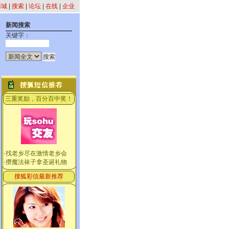
商城
|
搜索
|
论坛
|
在线
|
企业
新闻搜索
关键字：
三重奖励，百分百中奖！
·
找老乡尽在激情老乡会
·
攒魔法袜子拿圣诞礼物
搜狐彩信最新推荐