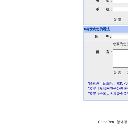
署 名：
手 机：
■
请发表您的看法
用 户：
您要为您
留 言：
*经营许可证编号：京ICP00
*遵守《互联网电子公告服
*遵守《全国人大常委会关
ChinaRen
-
繁体版