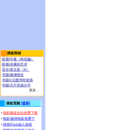
搜狐商城
·
影视
|
中毒（终结骗）
·
影视
|
赤裸的艺术
·
音乐
|
莫文蔚《X》
·
书籍
|
唐僧情史
·
书籍
|
1元图书特卖场
·
书籍
|
天不亮就分手
更多...