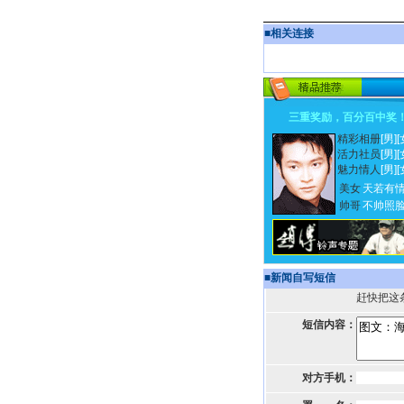
■
相关连接
三重奖励，百分百中奖
精彩相册
[男]
[
活力社员
[男]
[
魅力情人
[男]
[
美女
天若有
帅哥
不帅照
■
新闻自写短信
赶快把这
短信内容：
对方手机：