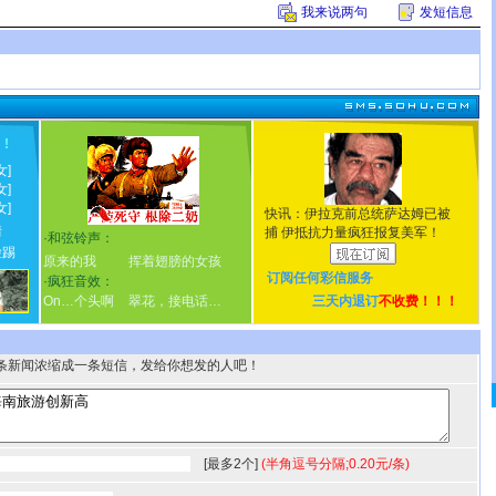
我来说两句
发短信息
！
!
女]
女]
女]
快讯：伊拉克前总统萨达姆已被
情
捕 伊抵抗力量疯狂报复美军！
·
和弦铃声：
脸踢
原来的我
挥着翅膀的女孩
订阅任何
彩信服务
·
疯狂音效：
On…个头啊
翠花，接电话…
三天内退订
不收费！！！
条新闻浓缩成一条短信，发给你想发的人吧！
[最多2个]
(半角逗号分隔;0.20元/条)