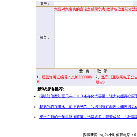
用户：
您要对您发表的言论之后果负责,故请各位遵纪守法
留言：
1、
经营许可证编号：京ICP000008
2、
遵守《互联网电子公
号
规定》
精彩短语推荐:
搜狐短信魔法宝贝—３００条存储大容量，强大功能得心应手
我遇到猫在潜水，却没遇见你。我遇到狗在攀岩，却没遇见你
祝您在新的一年里财源滚滚，艳福多多，妻妾成群，儿孙满堂
搜狐新闻中心24小时值班电话：010-65