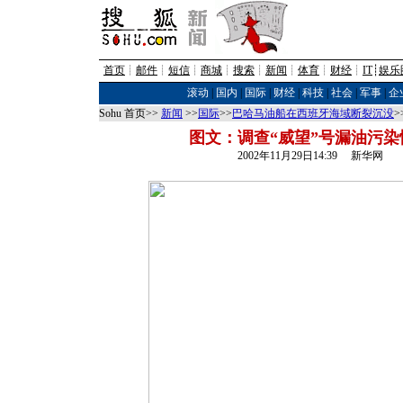
首页
┊
邮件
┊
短信
┊
商城
┊
搜索
┊
新闻
┊
体育
┊
财经
┊
IT
┊
娱乐
滚动
|
国内
|
国际
|
财经
|
科技
|
社会
|
军事
|
企
Sohu 首页>>
新闻
>>
国际
>>
巴哈马油船在西班牙海域断裂沉没
>
图文：调查“威望”号漏油污染
2002年11月29日14:39 新华网