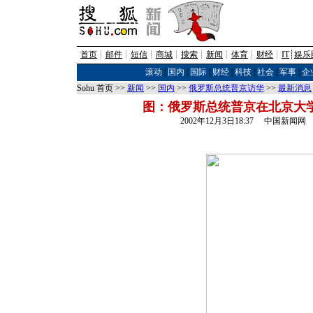
首页
┊
邮件
┊
短信
┊
商城
┊
搜索
┊
新闻
┊
体育
┊
财经
┊
IT
┊
娱乐
滚动
|
国内
|
国际
|
财经
|
科技
|
社会
|
军事
|
企
Sohu 首页 >>
新闻
>>
国内
>>
俄罗斯总统普京访华
>>
最新消息
图：俄罗斯总统普京在北京大
2002年12月3日18:37 中国新闻网