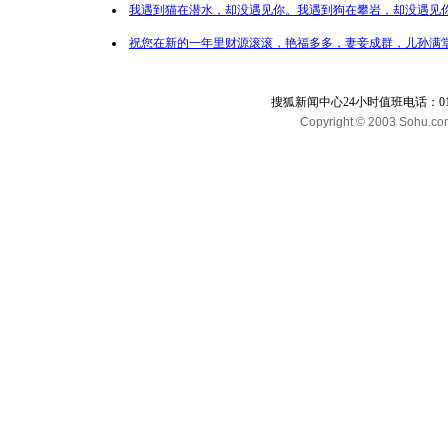
我遇到猫在潜水，却没遇见你。我遇到狗在攀岩，却没遇见你
祝您在新的一年里财源滚滚，艳福多多，妻妾成群，儿孙满堂
搜狐新闻中心24小时值班电话：010-65
Copyright © 2003 Sohu.com I