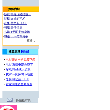
搜狐商城
·
影视
|
中毒（终结骗）
·
影视
|
赤裸的艺术
·
音乐
|
莫文蔚《X》
·
书籍
|
唐僧情史
·
书籍
|
1元图书特卖场
·
书籍
|
天不亮就分手
更多...
-- 给编辑写信