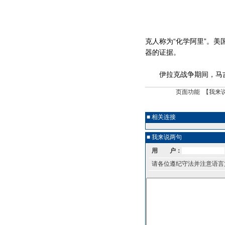
克人称为“化学阿里”。
器的证据。
伊拉克战争期间，马吉
页面功能 【
我来
■ 相关连接
■ 我来说两句
用 户：
请各位遵纪守法并注意语言