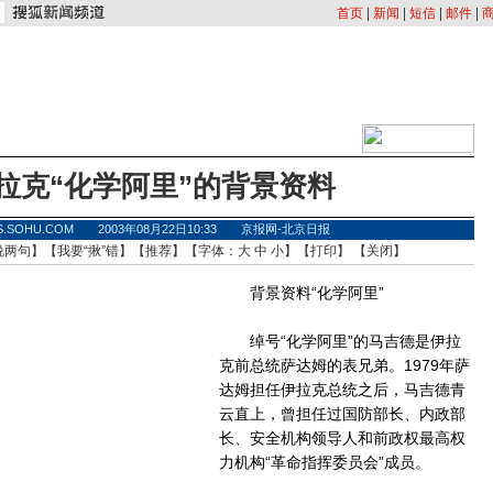
首页
|
新闻
|
短信
|
邮件
|
拉克“化学阿里”的背景资料
S.SOHU.COM 2003年08月22日10:33 京报网-北京日报
说两句
】【
我要“揪”错
】【
推荐
】【字体：
大
中
小
】【
打印
】 【
关闭
】
背景资料“化学阿里”
绰号“化学阿里”的马吉德是伊拉
克前总统萨达姆的表兄弟。1979年萨
达姆担任伊拉克总统之后，马吉德青
云直上，曾担任过国防部长、内政部
长、安全机构领导人和前政权最高权
力机构“革命指挥委员会”成员。