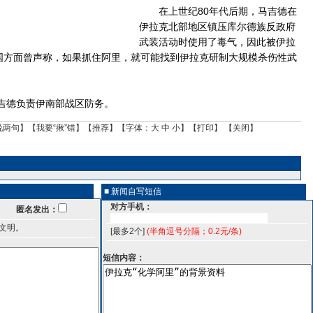
在上世纪80年代后期，马吉德在
伊拉克北部地区镇压库尔德族反政府
武装活动时使用了毒气，因此被伊拉
美国方面曾声称，如果抓住阿里，就可能找到伊拉克研制大规模杀伤性武
德负责伊南部战区防务。
说两句
】【
我要“揪”错
】【
推荐
】【字体：
大
中
小
】【
打印
】 【
关闭
】
■ 新闻自写短信
对方手机：
匿名发出：
文明。
[最多2个]
(半角逗号分隔；0.2元/条)
短信内容：