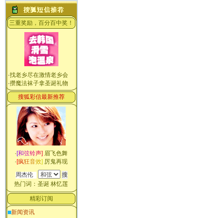
三重奖励，百分百中奖！
·
找老乡尽在激情老乡会
·
攒魔法袜子拿圣诞礼物
搜狐彩信最新推荐
·
[
和
弦
铃
声
]
眉飞色舞
·
[
疯
狂
音
效
]
厉鬼再现
热门词：
圣诞
林忆莲
精彩订阅
新闻资讯