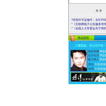
*经营许可证编号：京ICP00
*《互联网电子公告服务管
*《全国人大常委会关于维
三重奖励，百分百中奖
精彩相册
[男]
[
活力社员
[男]
[
魅力情人
[男]
[
美女
天若有情
帅哥
不帅照脸