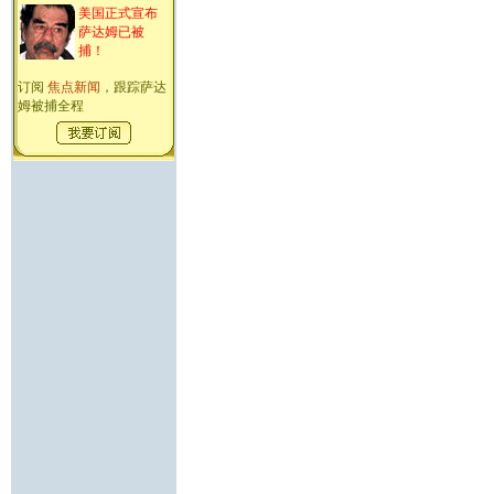
美国正式宣布
萨达姆已被
捕！
订阅
焦点新闻
，跟踪萨达
姆被捕全程