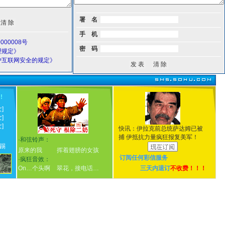
署 名
手 机
000008号
密 码
理规定》
护互联网安全的规定》
！
!
女]
女]
女]
快讯：伊拉克前总统萨达姆已被
捕 伊抵抗力量疯狂报复美军！
·
和弦铃声：
踢
原来的我
挥着翅膀的女孩
订阅任何
彩信服务
·
疯狂音效：
On…个头啊
翠花，接电话…
三天内退订
不收费！！！