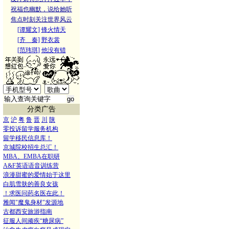
祝福也幽默，说给她听
焦点时刻关注世界风云
[谭耀文]
锋火情天
[齐 秦]
野衣裳
[范玮琪]
他没有错
分类广告
京
沪
粤
鲁
晋
川
陕
零投诉留学服务机构
留学移民信息库！
京城院校招生总汇！
MBA、EMBA在职研
A&F英语语音训练营
浪漫甜蜜的爱情始于这里
白肌雪肤的善良女孩
！求医问药名医在此！
雅闻"魔鬼身材"发源地
古都西安旅游指南
征服人间顽疾“糖尿病”