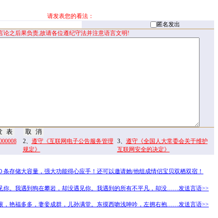
请发表您的看法：
匿名发出
言论之后果负责,故请各位遵纪守法并注意语言文明!
0008
2、
遵守《互联网电子公告服务管理
3、
遵守《全国人大常委会关于维护
规定》
互联网安全的决定》
０条存储大容量，强大功能得心应手！还可以邀请她/他组成情侣宝贝双栖双宿！
见你。我遇到狗在攀岩，却没遇见你。我遇到的所有不平凡，却没……发送言语>>
滚，艳福多多，妻妾成群，儿孙满堂。东摸西吻浅呻吟，左拥右抱……发送言语>>