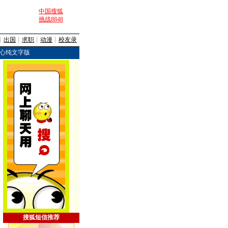
中国搜狐
挑战8848
┊
出国
┊
求职
┊
动漫
┊
校友录
心纯文字版
搜狐短信推荐