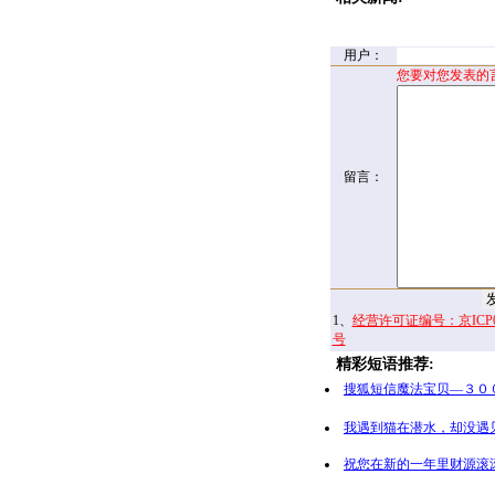
用户：
您要对您发表的
留言：
1、
经营许可证编号：京ICP00
号
精彩短语推荐:
搜狐短信魔法宝贝—３０
我遇到猫在潜水，却没遇
祝您在新的一年里财源滚