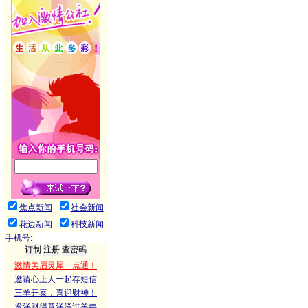
焦点新闻
社会新闻
花边新闻
科技新闻
手机号:
激情美眉灵犀一点通！
邀请心上人一起存短信
三羊开泰，喜迎财神！
发洋财得意洋洋过羊年