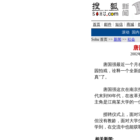
首页
┊
邮件
┊
短信
┊
商城
┊
滚动
|
国内
Sohu 首页 >>
新闻
>>
社会
唐
200
唐国强最近一个月在
园拍戏，诠释一个全新的
真”了。
唐国强这次在南京拍摄
代末到90年代，在改
主角是江南某大学的一
授聘仪式上，面对50
但没有教龄，面对大学生
学到，在交流中也能获
相关新闻: