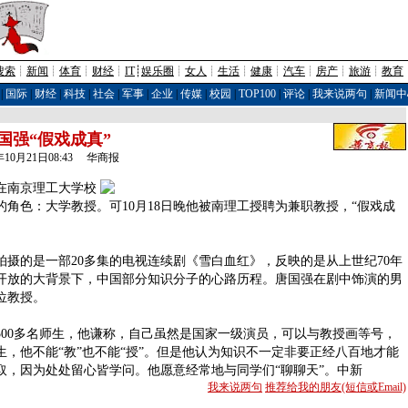
搜索
┊
新闻
┊
体育
┊
财经
┊
IT
┊
娱乐圈
┊
女人
┊
生活
┊
健康
┊
汽车
┊
房产
┊
旅游
┊
教育
|
国际
|
财经
|
科技
|
社会
|
军事
|
企业
|
传媒
|
校园
|
TOP100
|
评论
|
我来说两句
|
新闻中
国强“假戏成真”
2年10月21日08:43 华商报
南京理工大学校
角色：大学教授。可10月18日晚他被南理工授聘为兼职教授，“假戏成
的是一部20多集的电视连续剧《雪白血红》，反映的是从上世纪70年
革开放的大背景下，中国部分知识分子的心路历程。唐国强在剧中饰演的男
位教授。
0多名师生，他谦称，自己虽然是国家一级演员，可以与教授画等号，
，他不能“教”也不能“授”。但是他认为知识不一定非要正经八百地才能
取，因为处处留心皆学问。他愿意经常地与同学们“聊聊天”。中新
我来说两句
推荐给我的朋友(短信或Email)