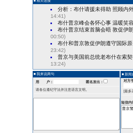
■ 相关连接
分析：布什请援未得助 照顾内
14:41)
布什普京峰会各怀心事 温暖笑
布什普京结束首脑会晤 敦促伊朗
00:50)
布什和普京敦促伊朗遵守国际原
23:42)
普京与美国前总统老布什在索契
13:24)
■ 我来说两句
■ 新
对方
用 户：
匿名发出：
请各位遵纪守法并注意语言文明。
[最多
短信内