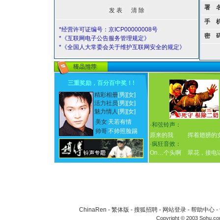
署 
手 
*经营许可证编号：京ICP00000008号
密 
*《互联网电子公告服务管理规定》
*《全国人大常委会关于维护互联网安全的规定》
三重奖励，百分百中奖！
!
精彩相册
[男]
[女]
活力社员
[男]
[女]
魅力情人
[男]
[女]
美女
天若有情
·
和弦铃声：
帅哥
不帅照脸踢
原来的我
挥着翅膀的
·
疯狂音效：
On…个头啊
翠花，接电
ChinaRen
-
繁体版
-
搜狐招聘
-
网站登录
-
帮助中心
-
Copyright © 2003 Sohu.c