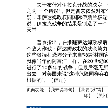
关于布什对伊拉克开战的决定，
之为“一个错误”，但是普京依然对
疑，即萨达姆政权同国际伊斯兰极端
说，伊拉克战争的结果是制造了一个
天堂”。
普京指出，在推翻萨达姆政权后
个敌人作战：萨达姆政权的残余势力
这些极端和恐怖分子来自“穆斯林国家
就像当年的阿富汗一样。在20世纪8
进行了10多年的战争，但最后毫无
出去。对美国来说“这种危险同样存在
根据的”。（信莲）
页面功能 【
我来说两句
】【
我要“揪”错
】
印
】 【
关闭