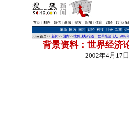
首页
┊
邮件
┊
短信
┊
商城
┊
搜索
┊
新闻
┊
体育
┊
财经
┊
IT
┊
娱乐
滚动
|
国内
|
国际
|
财经
|
科技
|
社会
|
军事
|
企
Sohu 首页>>
新闻
>>
国内
>>
搜狐现场报道：世界经济论坛·200
背景资料：世界经济
2002年4月17