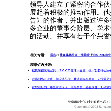
领导人建立了紧密的合作伙
展起着积极的推动作用。他
告》的作者，并出版过许多
多企业的董事会阶层、学术
的活动。并享有若干个荣誉
相关专题:
国内
>>
搜狐现场报道：世界经济论坛·2002年
精彩短语推荐:
搜狐短信魔法宝贝—３００条存储大容量，强大功能得心应手
我遇到猫在潜水，却没遇见你。我遇到狗在攀岩，却没遇见你
祝您在新的一年里财源滚滚，艳福多多，妻妾成群，儿孙满堂
搜狐新闻中心24小时值班电话：010-65
Copyright © 2003 Sohu.com I