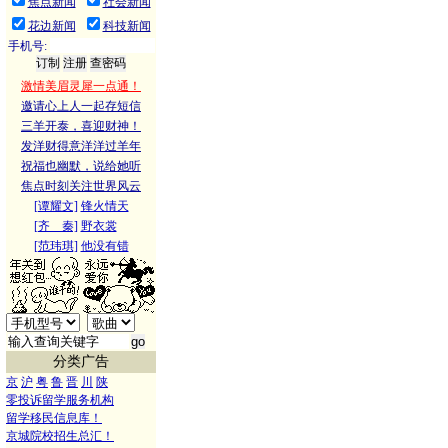
焦点新闻
社会新闻
花边新闻
科技新闻
手机号:
激情美眉灵犀一点通！
邀请心上人一起存短信
三羊开泰，喜迎财神！
发洋财得意洋洋过羊年
祝福也幽默，说给她听
焦点时刻关注世界风云
[谭耀文]
锋火情天
[齐 秦]
野衣裳
[范玮琪]
他没有错
分类广告
京
沪
粤
鲁
晋
川
陕
零投诉留学服务机构
留学移民信息库！
京城院校招生总汇！