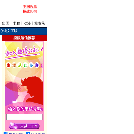
中国搜狐
挑战8848
┊
出国
┊
求职
┊
动漫
┊
校友录
心纯文字版
搜狐短信推荐