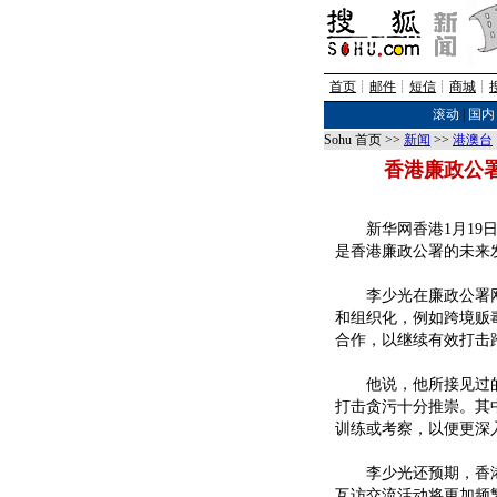
首页
┊
邮件
┊
短信
┊
商城
┊
滚动
|
国内
Sohu 首页 >>
新闻
>>
港澳台
香港廉政公
新华网香港1月19日
是香港廉政公署的未来
李少光在廉政公署网页
和组织化，例如跨境贩
合作，以继续有效打击
他说，他所接见过的
打击贪污十分推崇。其
训练或考察，以便更深
李少光还预期，香港
互访交流活动将更加频繁