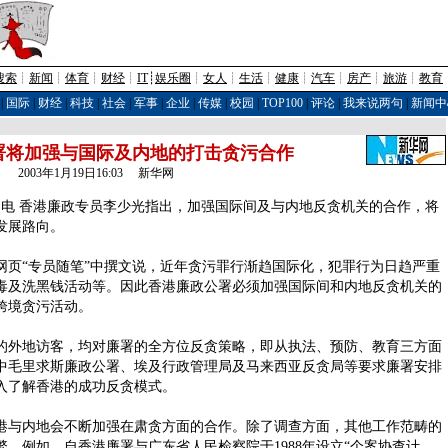
搜索
┊
新闻
┊
体育
┊
财经
┊
IT
┊
娱乐圈
┊
女人
┊
生活
┊
健康
┊
汽车
┊
房产
┊
旅游
┊
教育
|
国际
|
财经
|
科技
|
社会
|
军事
|
企业
|
传媒
|
校园
|
TOP100
|
评论
|
我来说两句
|
新闻中
署将加强与国际及内地的打击贪污合作
2003年1月19日16:03 新华网
电 香港廉政专员李少光指出，加强国际间及与内地反贪机关的合作，将
发展路向。
“专员随笔”中撰文说，近年贪污罪行渐趋国际化，犯罪行为日趋严重
毒及洗黑钱活动等。因此香港廉政公署必须加强国际间和内地反贪机关的
跨境贪污活动。
外地访客，均对廉署的全方位反贪策略，即从执法、预防、教育三方面
中毛里求斯廉政公署、埃及行政管理局及马来西亚反贪局等要求廉署安排
入了解香港的成功反贪模式。
与内地会不断加强在肃贪方面的合作。除了调查方面，其他工作范畴的
。例如，自香港廉署与广东省人民检察院于1988年设立“个案协查计