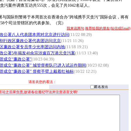
贪污案件调查互访共555次，会见了共1042名证人。
国际刑警将于本周首次在香港合办“跨域携手灭贪污”国际会议，将有
58个司法管辖区的代表参加。（完）
我来说两句
推荐给我的朋友(短信或Email)
政公署八人代表团本周对北京进行访问
(11/22 08:29)
别行政区廉政公署代表团访问北京
(11/21 11:26)
区廉政公署专员李少光率团访问内地
(11/18 19:21)
政公署5年揭发40余宗涉逾百万港元贪污案
(11/13 13:40)
管成立“廉政公署”
(10/23 04:39)
管成立“廉政公署” 城管督察队已进入试运作期间
(10/23 02:08)
管成立“廉政公署” 督察手臂上戴着红袖标
(10/22 12:21)
请发表您的看法：
匿名发出
言论之后果负责,故请各位遵纪守法并注意语言文明!