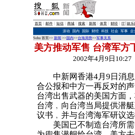
首页
┊
邮件
┊
短信
┊
商城
┊
搜索
┊
新闻
┊
体育
┊
财经
┊
IT
┊
娱乐
滚动
|
国内
|
国际
|
财经
|
科技
|
社会
|
军事
|
企
Sohu 首页>>
新闻
>>
国内
>>
台海局势
>>
军事关系
美方推动军售 台湾军方
2002年4月9日10:
中新网香港4月9日消息
合公报和中方一再反对的声
台湾出售武器的美国方面，
台湾﹐向台湾当局提供潜艇
议书﹐并与台湾海军研议选
美国已不制造台湾所需
为兜售潜舰给台湾﹐美方去