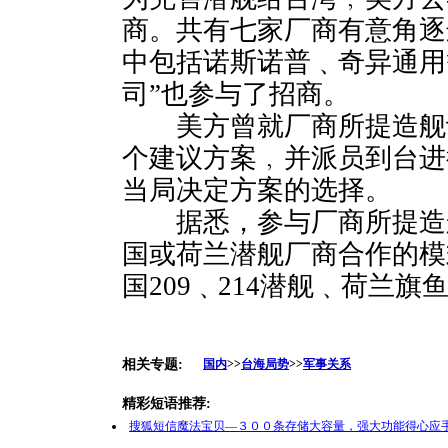
商。共有七家厂商有意角逐
中包括诺斯诺普﹑奇异通用
司”也参与了招商。
美方曾就厂商所提造舰
个建议方案﹐并派员到台进
当局决定方案的选择。
据悉，参与厂商所提造
国或荷兰潜舰厂商合作的模
国209﹑214潜舰﹑荷兰
相关专题:
国内
>>
台海局势
>>
军事关系
精彩短语推荐:
搜狐短信魔法宝贝—３００条存储大容量，强大功能得心应手