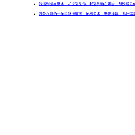
我遇到猫在潜水，却没遇见你。我遇到狗在攀岩，却没遇见你
祝您在新的一年里财源滚滚，艳福多多，妻妾成群，儿孙满堂