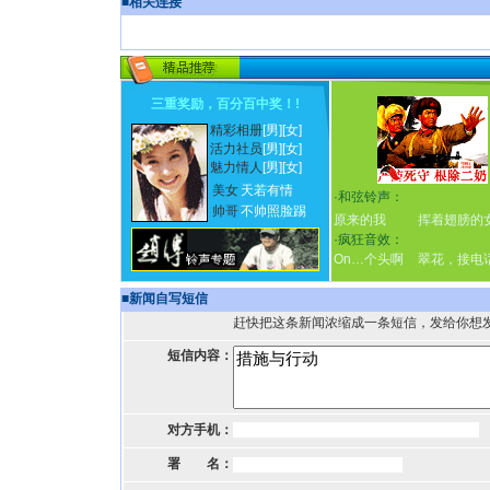
■
相关连接
三重奖励，百分百中奖！
!
精彩相册
[男]
[女]
活力社员
[男]
[女]
魅力情人
[男]
[女]
美女
天若有情
·
和弦铃声：
帅哥
不帅照脸踢
原来的我
挥着翅膀的
·
疯狂音效：
On…个头啊
翠花，接电
■
新闻自写短信
赶快把这条新闻浓缩成一条短信，发给你想
短信内容：
对方手机：
署 名：