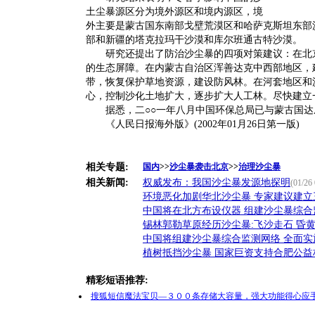
土尘暴源区分为境外源区和境内源区，境
外主要是蒙古国东南部戈壁荒漠区和哈萨克斯坦东部
部和新疆的塔克拉玛干沙漠和库尔班通古特沙漠。
研究还提出了防治沙尘暴的四项对策建议：在北京
的生态屏障。在内蒙古自治区浑善达克中西部地区，
带，恢复保护草地资源，建设防风林。在河套地区和
心，控制沙化土地扩大，逐步扩大人工林。尽快建立
据悉，二○○一年八月中国环保总局已与蒙古国达
《人民日报海外版》(2002年01月26日第一版)
相关专题:
国内
>>
沙尘暴袭击北京
>>
治理沙尘暴
相关新闻:
权威发布：我国沙尘暴发源地探明
(01/26 
环境恶化加剧华北沙尘暴 专家建议建立
中国将在北方布设仪器 组建沙尘暴综合
锡林郭勒草原经历沙尘暴:飞沙走石 昏
中国将组建沙尘暴综合监测网络 全面实
植树抵挡沙尘暴 国家巨资支持合肥公益
精彩短语推荐:
搜狐短信魔法宝贝—３００条存储大容量，强大功能得心应手