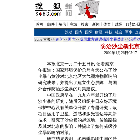
首页
┊
邮件
┊
短信
┊
商城
┊
搜索
┊
新闻
┊
体育
┊
财经
┊
IT
┊
娱乐
滚动
|
国内
|
国际
|
财经
|
科技
|
社会
|
军事
|
企
Sohu 首页>>
新闻
>>
国内
>>
我国北方遭遇强沙尘暴袭击
>>
治理
防治沙尘暴北京
2002年1月26日05:1
本报北京一月二十五日讯 记者秦京
午报道：国家环境保护总局今天公布了沙
尘暴与黄沙对北京地区大气颗粒物影响的
研究成果，并提出了建立生态屏障、与国
外合作防治沙尘暴的对策建议。
中国政府早在一九九六年就开始了对
沙尘暴的研究，随后又组织中日友好环境
保护中心及有关单位开展了专题研究，该
项目运用了卫星、遥感和激光雷达等高新
技术，研究了沙尘暴的起源地、传输路径
及其对北京的影响，并提出了如何减缓沙
尘暴影响的对策。
研究结果表明，冬春季影响中国的沙