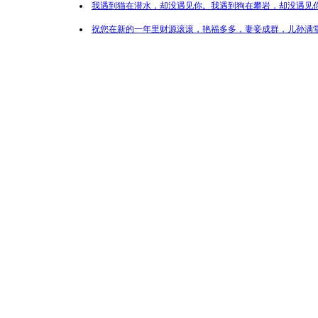
我遇到猫在潜水，却没遇见你。我遇到狗在攀岩，却没遇见你
祝您在新的一年里财源滚滚，艳福多多，妻妾成群，儿孙满堂