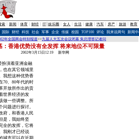
搜索
┊
新闻
┊
体育
┊
财经
┊
IT
┊
娱乐圈
┊
女人
┊
生活
┊
健康
┊
汽车
┊
房产
┊
旅游
┊
教育
|
国际
|
财经
|
科技
|
社会
|
军事
|
企业
|
传媒
|
校园
|
TOP100
|
评论
|
我来说两句
|
新闻中
002年全国两会特别报道
>>
九届人大五次会议闭幕 朱总理答记者问
基：香港优势没有全发挥 将来地位不可限量
2002年3月15日12:19 新华网
经扮演着亚洲金融
，也在其它领域里
。我想这种优势香
70、80年代的时
革开放所作出的贡
着世界经济的发
该做一些调整。所
个问题进行探讨。
政府，和香港人民
但是，我始终坚
完全的发挥，它将
。我刚才已经说
的城市可以在近期