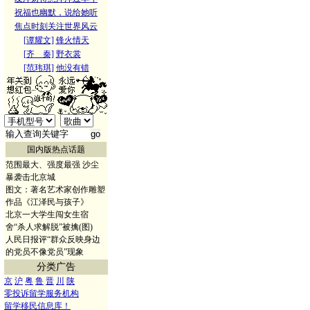
祝福也幽默，说给她听
焦点时刻关注世界风云
[谭耀文]
锋火情天
[齐 秦]
野衣裳
[范玮琪]
他没有错
国内版热点话题
范围最大、强度最强 沙尘
暴袭击北京城
图文：著名艺术家创作雕塑
作品《江泽民与孩子》
北京一大学生闯女生宿
舍“杀人求解脱”被擒(图)
人民日报评“群众反映身边
的党员不像党员”现象
分类广告
京
沪
粤
鲁
晋
川
陕
零投诉留学服务机构
留学移民信息库！