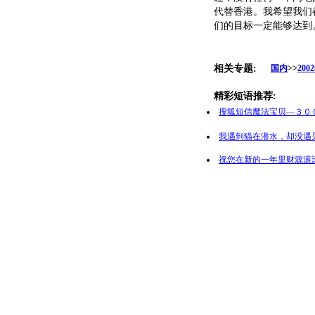
代替香港。我希望我们
们的目标一定能够达到
相关专题:
国内
>>
20
精彩短语推荐:
搜狐短信魔法宝贝—３０
我遇到猫在潜水，却没遇
祝您在新的一年里财源滚