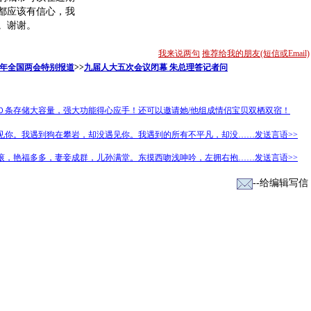
都应该有信心，我
。谢谢。
我来说两句
推荐给我的朋友(短信或Email)
02年全国两会特别报道
>>
九届人大五次会议闭幕 朱总理答记者问
０条存储大容量，强大功能得心应手！还可以邀请她/他组成情侣宝贝双栖双宿！
见你。我遇到狗在攀岩，却没遇见你。我遇到的所有不平凡，却没……发送言语>>
滚，艳福多多，妻妾成群，儿孙满堂。东摸西吻浅呻吟，左拥右抱……发送言语>>
--给编辑写信