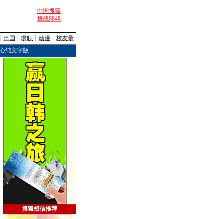
中国搜狐
挑战8848
┊
出国
┊
求职
┊
动漫
┊
校友录
心纯文字版
搜狐短信推荐