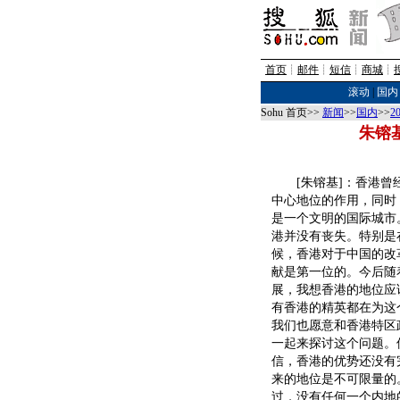
首页
┊
邮件
┊
短信
┊
商城
┊
滚动
|
国内
Sohu 首页>>
新闻
>>
国内
>>
2
朱镕
[朱镕基]：香港曾
中心地位的作用，同时
是一个文明的国际城市
港并没有丧失。特别是在
候，香港对于中国的改
献是第一位的。今后随
展，我想香港的地位应
有香港的精英都在为这
我们也愿意和香港特区
一起来探讨这个问题。
信，香港的优势还没有
来的地位是不可限量的
过，没有任何一个内地