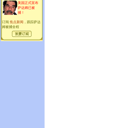
美国正式宣布
萨达姆已被
捕！
订阅
焦点新闻
，跟踪萨达
姆被捕全程