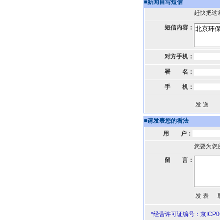
■
新闻自写短信
赶快把这
短信内容：
对方手机：
署 名：
手 机：
■
请发表您的看法
用 户：
您要为您
留 言：
*经营许可证编号：京ICP00