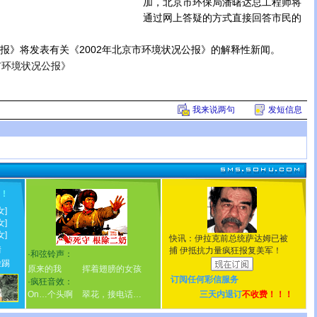
加，北京市环保局潘曙达总工程师将
通过网上答疑的方式直接回答市民的
》将发表有关《2002年北京市环境状况公报》的解释性新闻。
市环境状况公报》
我来说两句
发短信息
！
!
女]
女]
女]
快讯：伊拉克前总统萨达姆已被
情
捕 伊抵抗力量疯狂报复美军！
·
和弦铃声：
脸踢
原来的我
挥着翅膀的女孩
订阅任何
彩信服务
·
疯狂音效：
On…个头啊
翠花，接电话…
三天内退订
不收费！！！