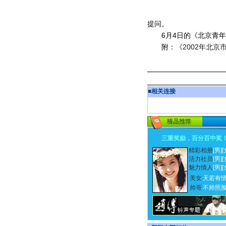
提问。
6月4日的《北京青年报
附：
《2002年北京
■
相关连接
三重奖励，百分百中奖
精彩相册
[男]
[
活力社员
[男]
[
魅力情人
[男]
[
美女
天若有
帅哥
不帅照