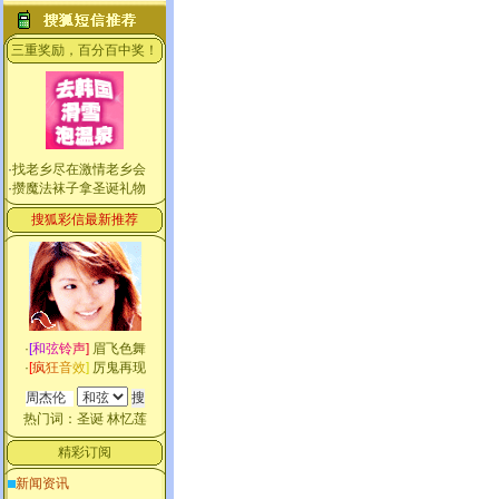
三重奖励，百分百中奖！
·
找老乡尽在激情老乡会
·
攒魔法袜子拿圣诞礼物
搜狐彩信最新推荐
·
[
和
弦
铃
声
]
眉飞色舞
·
[
疯
狂
音
效
]
厉鬼再现
热门词：
圣诞
林忆莲
精彩订阅
新闻资讯