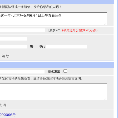
条新闻浓缩成一条短信，发给你想发的人吧！
[最多2个]
(半角逗号分隔;0.20元/条)
密 码：
匿名发出：
所发的言论的后果负责，故请各位遵纪守法并注意语言文明。
000008号