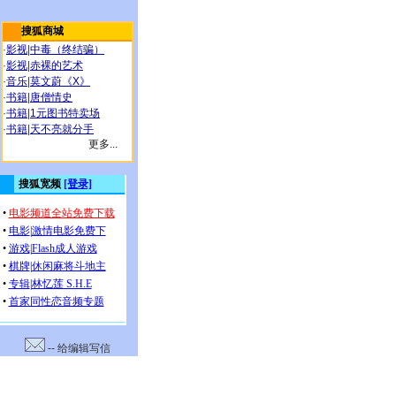
搜狐商城
·
影视
|
中毒（终结骗）
·
影视
|
赤裸的艺术
·
音乐
|
莫文蔚《X》
·
书籍
|
唐僧情史
·
书籍
|
1元图书特卖场
·
书籍
|
天不亮就分手
更多...
-- 给编辑写信