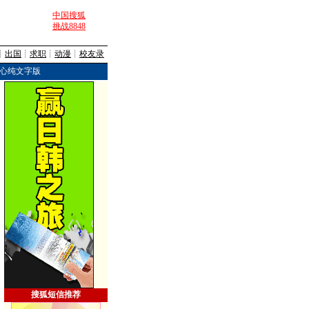
中国搜狐
挑战8848
┊
出国
┊
求职
┊
动漫
┊
校友录
心纯文字版
搜狐短信推荐