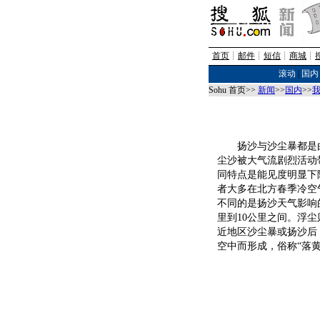
首页
┊
邮件
┊
短信
┊
商城
┊
滚动
|
国内
Sohu 首页>>
新闻
>>
国内
>>
扬沙与沙尘暴都是由
尘沙被大气流剧烈活动
同特点是能见度明显下
者大多在北方春季冷空
不同的是扬沙天气影响
里到10公里之间。浮
近地区沙尘暴或扬沙后
空中而形成，俗称“落黄