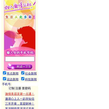
焦点新闻
社会新闻
花边新闻
科技新闻
手机号:
激情美眉灵犀一点通！
邀请心上人一起存短信
三羊开泰，喜迎财神！
发洋财得意洋洋过羊年