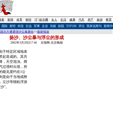
搜索
┊
新闻
┊
体育
┊
财经
┊
IT
┊
娱乐圈
┊
女人
┊
生活
┊
健康
┊
汽车
┊
房产
┊
旅游
┊
教育
|
国际
|
财经
|
科技
|
社会
|
军事
|
企业
|
传媒
|
校园
|
TOP100
|
评论
|
我来说两句
|
新闻中
我国北方遭遇强沙尘暴袭击
>>
最新报道
扬沙、沙尘暴与浮尘的形成
2002年3月20日17:46 京报网-北京晚报
于特定区域地表
带起造成的。其共
降，天空混浊。两
气过境时出现，所
的能见度约在1公
尘则是由于当地或附
，尘沙等细粒浮游
沙”。