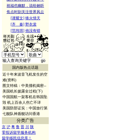
祝福也幽默，说给她听
焦点时刻关注世界风云
[谭耀文]
锋火情天
[齐 秦]
野衣裳
[范玮琪]
他没有错
国内版热点话题
近十年来波音飞机发生的空
难(资料)
图文特稿：中美撞机揭密--
美国机长披露全过程(下)
中国国航一架客机在韩国坠
毁 机上百余人伤亡不详
美国防部证实：中国放行第
七舰队神盾舰访问香港
分类广告
京
沪
粤
鲁
晋
川
陕
零投诉留学服务机构
留学移民信息库！