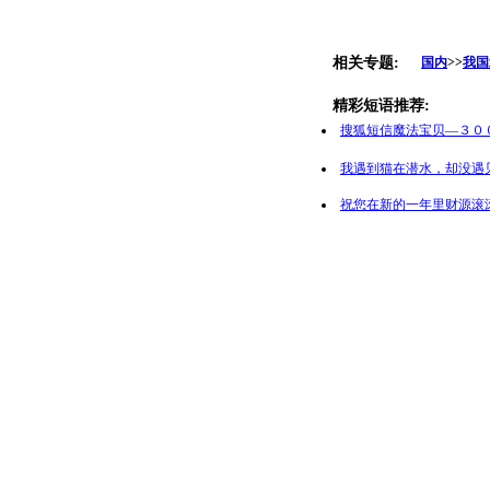
相关专题:
国内
>>
我国
精彩短语推荐:
搜狐短信魔法宝贝—３０
我遇到猫在潜水，却没遇
祝您在新的一年里财源滚