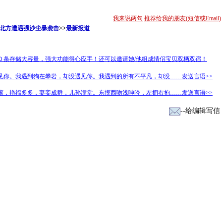
我来说两句
推荐给我的朋友(短信或Email)
北方遭遇强沙尘暴袭击
>>
最新报道
０条存储大容量，强大功能得心应手！还可以邀请她/他组成情侣宝贝双栖双宿！
见你。我遇到狗在攀岩，却没遇见你。我遇到的所有不平凡，却没……发送言语>>
滚，艳福多多，妻妾成群，儿孙满堂。东摸西吻浅呻吟，左拥右抱……发送言语>>
--给编辑写信