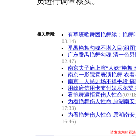
员进行调查核实。
有草班歌舞团艳舞续：艳舞叫
相关新闻:
03:14)
番禺艳舞勾魂不堪入目(组图
广东番禺艳舞勾魂 清一色男性
02:47)
南京夫子庙上演“人妖”艳舞
南京一影院竟表演艳舞 衣着
南京一人民剧场不择手段 
用政府信用卡支付娱乐花费 
看艳舞遭拒竟伤人性命
(07/1
为看艳舞伤人性命 原湖南安
17:33)
为看艳舞伤人性命 原湖南安
16:46)
请发表您的看法