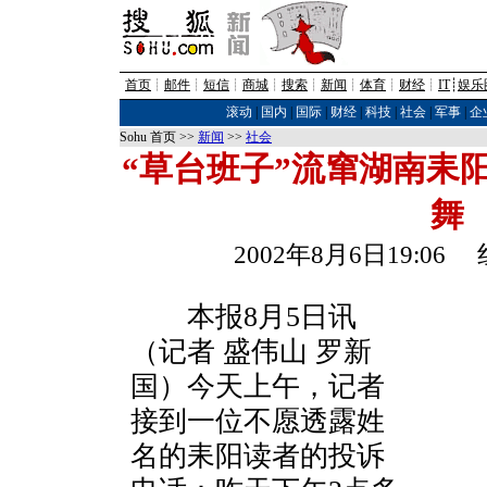
首页
┊
邮件
┊
短信
┊
商城
┊
搜索
┊
新闻
┊
体育
┊
财经
┊
IT
┊
娱乐
滚动
|
国内
|
国际
|
财经
|
科技
|
社会
|
军事
|
企
Sohu 首页 >>
新闻
>>
社会
“草台班子”流窜湖南耒阳
舞
2002年8月6日19:0
本报8月5日讯
（记者 盛伟山 罗新
国）今天上午，记者
接到一位不愿透露姓
名的耒阳读者的投诉