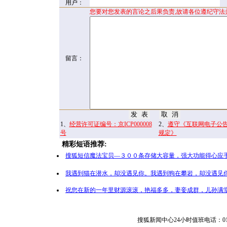
用户：
您要对您发表的言论之后果负责,故请各位遵纪守法
留言：
1、
经营许可证编号：京ICP000008
2、
遵守《互联网电子公
号
规定》
精彩短语推荐:
搜狐短信魔法宝贝—３００条存储大容量，强大功能得心应手
我遇到猫在潜水，却没遇见你。我遇到狗在攀岩，却没遇见你
祝您在新的一年里财源滚滚，艳福多多，妻妾成群，儿孙满堂
搜狐新闻中心24小时值班电话：010-65