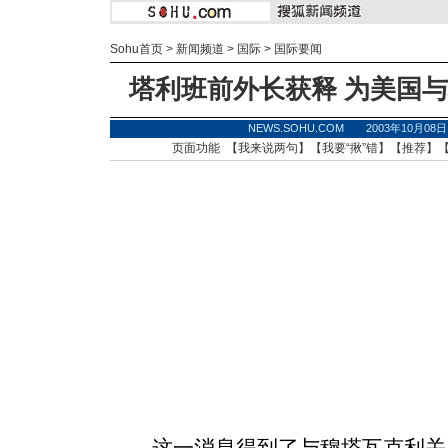
Sohu首页
>
新闻频道
>
国际
>
国际要闻
塔利班前外长获释 为美国
NEWS.SOHU.COM 2003年10月0
页面功能 【
我来说两句
】【
我要“揪”错
】【
推荐
】
这一消息得到了与穆塔瓦克利关