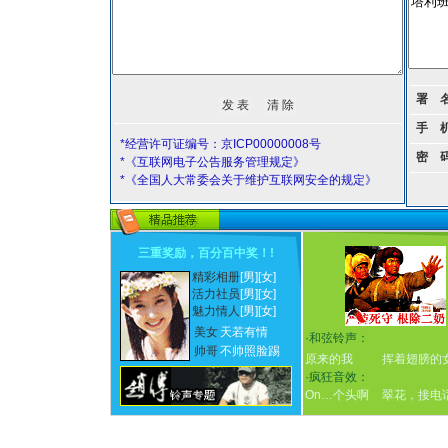
署 
手 
*经营许可证编号：京ICP00000008号
密 
*《互联网电子公告服务管理规定》
*《全国人大常委会关于维护互联网安全的规定》
三重奖励，百分百中奖！
!
精彩相册
[男]
[女]
活力社员
[男]
[女]
魅力情人
[男]
[女]
美女
天若有情
·
和弦铃声：
帅哥
不帅照脸踢
原来的我
挥着翅膀的
·
疯狂音效：
On…个头啊
翠花，接电