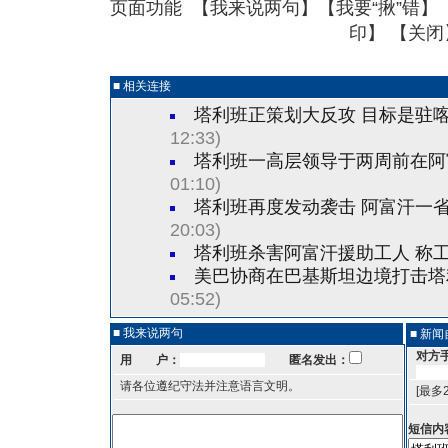
页面功能 【
我来说两句
】【
我要“揪”错
】
印
】 【
关闭
■ 相关连接
塔利班正策划大反攻 目标是驻
12:33)
塔利班一高层领导于两周前在阿
01:10)
塔利班再度发动袭击 阿富汗一
20:03)
塔利班杀害阿富汗援助工人 称
美巴协商在巴基斯坦边境打击塔
05:52)
■ 我来说两句
■ 新
对方
用 户：
匿名发出：
请各位遵纪守法并注意语言文明。
[最多
短信内