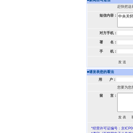
■
新闻自写短信
赶快把这
短信内容：
对方手机：
署 名：
手 机：
■
请发表您的看法
用 户：
您要为您
留 言：
*经营许可证编号：京ICP00