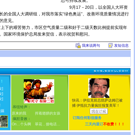
态可持续发展。
9月17－20日，以全国人大环资
长的全国人大调研组，对我市落实“绿色奥运”、改善环境质量情况进行
的意见。
上下的艰苦努力，市区空气质量二级和好于二级天数比例提前实现年
标。国家环境保护总局发来贺信，表示祝贺和慰问。
我来说两句
发短信息
！
!
女]
女]
女]
快讯：伊拉克前总统萨达姆已被
情
捕 伊抵抗力量疯狂报复美军！
·
和弦铃声：
脸踢
原来的我
挥着翅膀的女孩
订阅任何
彩信服务
·
疯狂音效：
On…个头啊
翠花，接电话…
三天内退订
不收费！！！