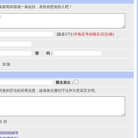
条新闻浓缩成一条短信，发给你想发的人吧！
[最多2个]
(半角逗号分隔;0.20元/条)
密 码：
匿名发出：
所发的言论的后果负责，故请各位遵纪守法并注意语言文明。
000008号