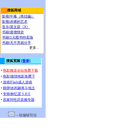
搜狐商城
·
影视
|
中毒（终结骗）
·
影视
|
赤裸的艺术
·
音乐
|
莫文蔚《X》
·
书籍
|
唐僧情史
·
书籍
|
1元图书特卖场
·
书籍
|
天不亮就分手
更多...
-- 给编辑写信