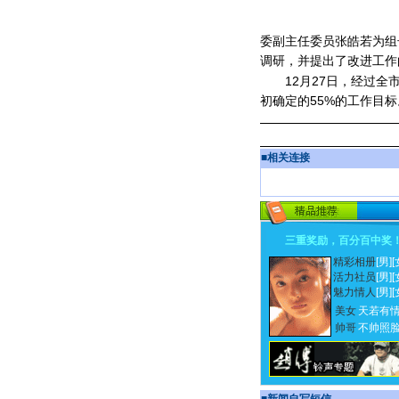
委副主任委员张皓若为组
调研，并提出了改进工作
12月27日，经过全市
初确定的55%的工作目
■
相关连接
三重奖励，百分百中奖
精彩相册
[男]
[
活力社员
[男]
[
魅力情人
[男]
[
美女
天若有
帅哥
不帅照