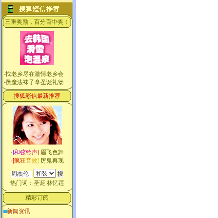
三重奖励，百分百中奖！
·
找老乡尽在激情老乡会
·
攒魔法袜子拿圣诞礼物
搜狐彩信最新推荐
·
[
和
弦
铃
声
]
眉飞色舞
·
[
疯
狂
音
效
]
厉鬼再现
热门词：
圣诞
林忆莲
精彩订阅
新闻资讯