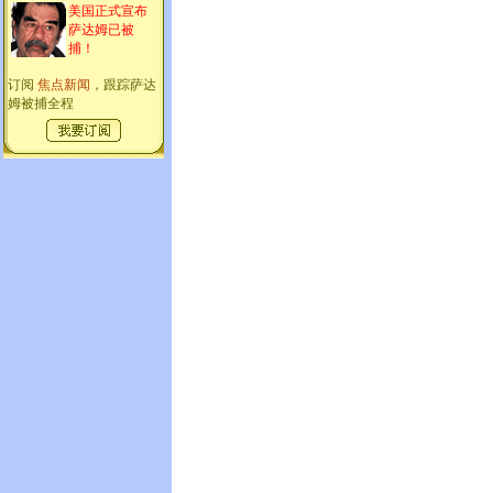
美国正式宣布
萨达姆已被
捕！
订阅
焦点新闻
，跟踪萨达
姆被捕全程