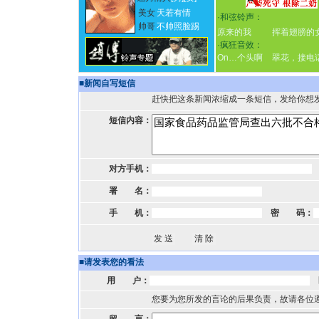
美女
天若有情
·
和弦铃声：
帅哥
不帅照脸踢
原来的我
挥着翅膀的
·
疯狂音效：
On…个头啊
翠花，接电
■
新闻自写短信
赶快把这条新闻浓缩成一条短信，发给你想
短信内容：
对方手机：
署 名：
手 机：
密 码：
■
请发表您的看法
用 户：
您要为您所发的言论的后果负责，故请各位