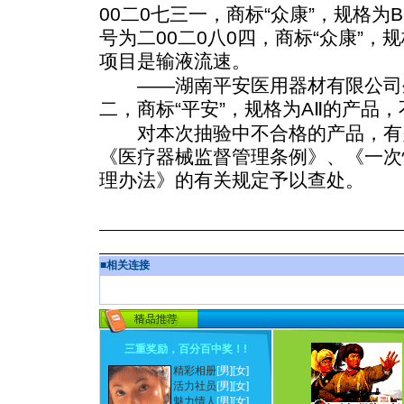
00二0七三一，商标“众康”，规格为
号为二00二0八0四，商标“众康”，
项目是输液流速。
——湖南平安医用器材有限公司生
二，商标“平安”，规格为AⅡ的产品
对本次抽验中不合格的产品，有
《医疗器械监督管理条例》、《一次
理办法》的有关规定予以查处。
■
相关连接
三重奖励，百分百中奖！
!
精彩相册
[男]
[女]
活力社员
[男]
[女]
魅力情人
[男]
[女]