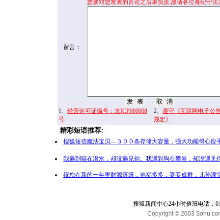
您要对您发表的言论之后果负责,故请各位遵纪守法
留言：
1、
经营许可证编号：京ICP000008
2、
遵守《互联网电子公
号
规定》
精彩短语推荐:
搜狐短信魔法宝贝—３００条存储大容量，强大功能得心应手
我遇到猫在潜水，却没遇见你。我遇到狗在攀岩，却没遇见你
祝您在新的一年里财源滚滚，艳福多多，妻妾成群，儿孙满堂
搜狐新闻中心24小时值班电话：010-65
Copyright © 2003 Sohu.com I