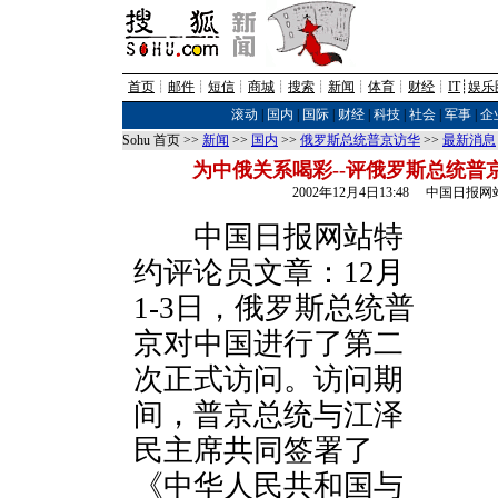
首页
┊
邮件
┊
短信
┊
商城
┊
搜索
┊
新闻
┊
体育
┊
财经
┊
IT
┊
娱乐
滚动
|
国内
|
国际
|
财经
|
科技
|
社会
|
军事
|
企
Sohu 首页 >>
新闻
>>
国内
>>
俄罗斯总统普京访华
>>
最新消息
为中俄关系喝彩--评俄罗斯总统普
2002年12月4日13:48 中国日报网
中国日报网站特
约评论员文章：12月
1-3日，俄罗斯总统普
京对中国进行了第二
次正式访问。访问期
间，普京总统与江泽
民主席共同签署了
《中华人民共和国与