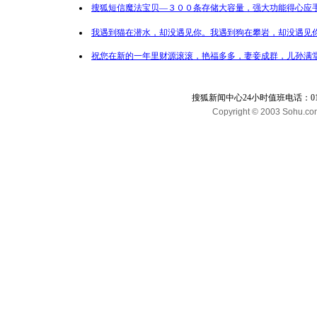
搜狐短信魔法宝贝—３００条存储大容量，强大功能得心应手
我遇到猫在潜水，却没遇见你。我遇到狗在攀岩，却没遇见你
祝您在新的一年里财源滚滚，艳福多多，妻妾成群，儿孙满堂
搜狐新闻中心24小时值班电话：010-65
Copyright © 2003 Sohu.com I