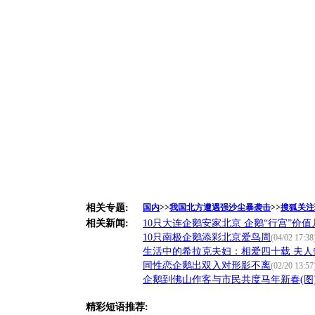
相关专题:
国内
>>
我国北方遭遇强沙尘暴袭击
>>
搜狐关注
相关新闻:
10只大连企鹅安家北京 企鹅“行宫”价值
10只南极企鹅添彩北京爱鸟周
(04/02 17:38
生活中的希拉克夫妇：相爱四十载 夫人
同性恋企鹅出双入对形影不离
(02/20 13:57
企鹅到佛山作客与市民共度马年新春(图
精彩短语推荐: