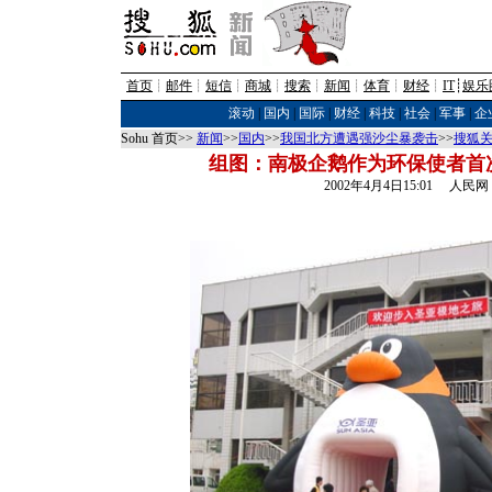
首页
┊
邮件
┊
短信
┊
商城
┊
搜索
┊
新闻
┊
体育
┊
财经
┊
IT
┊
娱乐
滚动
|
国内
|
国际
|
财经
|
科技
|
社会
|
军事
|
企
Sohu 首页>>
新闻
>>
国内
>>
我国北方遭遇强沙尘暴袭击
>>
搜狐
组图：南极企鹅作为环保使者首
2002年4月4日15:01 人民网