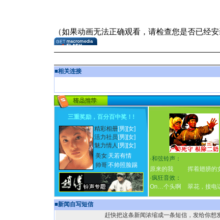
■
相关连接
三重奖励，百分百中奖！
!
精彩相册
[男]
[女]
活力社员
[男]
[女]
魅力情人
[男]
[女]
美女
天若有情
·
和弦铃声：
帅哥
不帅照脸踢
原来的我
挥着翅膀的
·
疯狂音效：
On…个头啊
翠花，接电
■
新闻自写短信
赶快把这条新闻浓缩成一条短信，发给你想