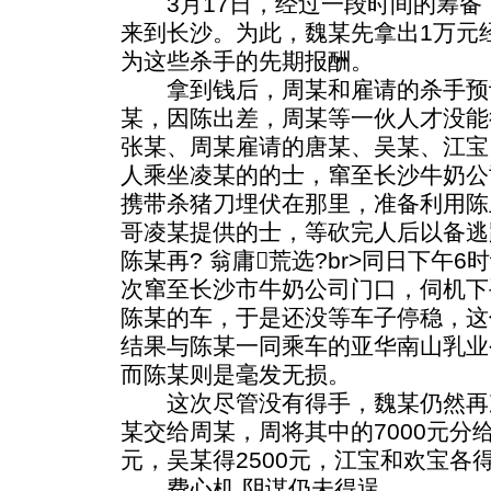
3月17日，经过一段时间的筹备
来到长沙。为此，魏某先拿出1万元
为这些杀手的先期报酬。
拿到钱后，周某和雇请的杀手预
某，因陈出差，周某等一伙人才没能
张某、周某雇请的唐某、吴某、江宝
人乘坐凌某的的士，窜至长沙牛奶公
携带杀猪刀埋伏在那里，准备利用陈
哥凌某提供的士，等砍完人后以备逃
陈某再? 翁庸荒选?br>同日下午
次窜至长沙市牛奶公司门口，伺机下
陈某的车，于是还没等车子停稳，这
结果与陈某一同乘车的亚华南山乳业
而陈某则是毫发无损。
这次尽管没有得手，魏某仍然再次
某交给周某，周将其中的7000元分给
元，吴某得2500元，江宝和欢宝各得
费心机 阴谋仍未得逞