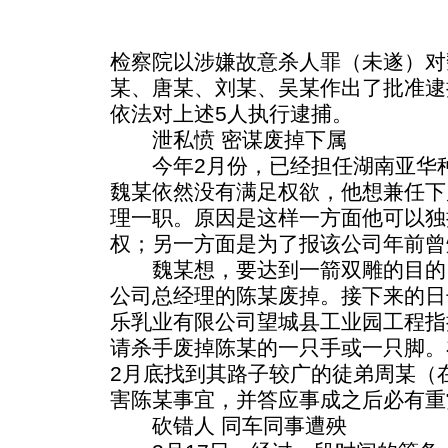
检察院以涉嫌故意杀人罪（未遂）对
某、唐某、刘某、吴某作出了批准逮
依法对上述5人执行逮捕。
泄私愤 密谋废掉下属
今年2月份，已经担任湖南亚华种
魏某依然没有满足权欲，他想兼任下
理一职。原因是这样一方面他可以独
权；另一方面是为了报该公司年前曾
魏某想，要达到一箭双雕的目的
公司总经理的陈某废掉。接下来的日
乐乳业有限公司望城县工业园工程指
请杀手废掉陈某的一只手或一只脚。
2月底找到其路子较广的徒弟周某（
害陈某事宜，并答应事成之后必有重
砍错人 同车同事遭殃