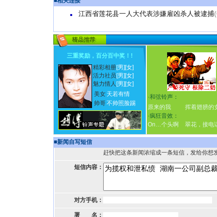
■
相关连接
江西省莲花县一人大代表涉嫌雇凶杀人被逮捕
三重奖励，百分百中奖！
!
精彩相册
[男]
[女]
活力社员
[男]
[女]
魅力情人
[男]
[女]
美女
天若有情
·
和弦铃声：
帅哥
不帅照脸踢
原来的我
挥着翅膀的
·
疯狂音效：
On…个头啊
翠花，接电
■
新闻自写短信
赶快把这条新闻浓缩成一条短信，发给你想
短信内容：
对方手机：
署 名：