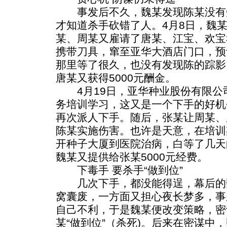
事发后不久，魏某发现陈某没有
才知道杀手砍错了人。4月8日，魏
某、周某又雇请了唐某、江宝、欢宝
携带刀具，窜至亚华大酒店门口，预
那里等了很久，也没有发现陈的踪影
唐某又获得5000元酬金。
4月19日，亚华种业股份有限公
务培训学习，这又是一个下手的好机
再次派人下手。随后，张某让周某、
陈某实施伤害。也许是天意，在培训
开种子大厦到医院治病，白等了几天
魏某又提供给张某5000元经费。
下毒手 要杀手“做到位”
几次下手，都没能得逞，幕后的
窝囊废，一方面又担心夜长梦多，事
自己不利，于是魏某便改变策略，密
某“做到位”（杀死)。后来在密谋中