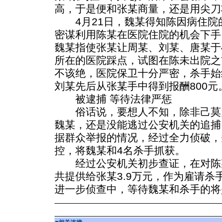
高，于是便和张某商量，还是用尖刀
4月21日，魏某得知陈因病住院
密谋利用陈某在医院住院的机会下手
魏某指使张某让周某、刘某、唐某于4
所在的医院踩点，试图在陈未出院之
不该绝，医院保卫十分严密，杀手始
刘某先后从张某手中得到报酬800元
被逮捕 等待法律严惩
俗话说，要想人不知，除非己莫
魏某，还是没能逃过公安机关的追捕
据群众举报的情况，经过全力侦破，先
控，将魏某和4名杀手抓获。
经过公安机关初步查证，在对陈
共提供给张某3.9万元，作为雇请杀
进一步侦查中，等待魏某和杀手的将