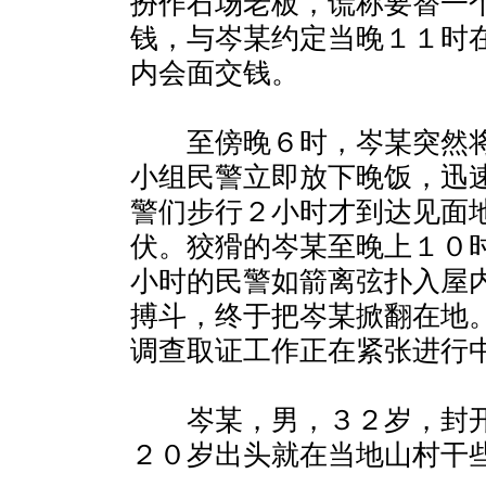
扮作石场老板，谎称要替一
钱，与岑某约定当晚１１时
内会面交钱。
至傍晚６时，岑某突然将
小组民警立即放下晚饭，迅
警们步行２小时才到达见面
伏。狡猾的岑某至晚上１０
小时的民警如箭离弦扑入屋
搏斗，终于把岑某掀翻在地
调查取证工作正在紧张进行
岑某，男，３２岁，封开
２０岁出头就在当地山村干