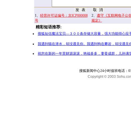
1、
经营许可证编号：京ICP000008
2、
遵守《互联网电子公
号
规定》
精彩短语推荐:
搜狐短信魔法宝贝—３００条存储大容量，强大功能得心应手
我遇到猫在潜水，却没遇见你。我遇到狗在攀岩，却没遇见你
祝您在新的一年里财源滚滚，艳福多多，妻妾成群，儿孙满堂
搜狐新闻中心24小时值班电话：010-65
Copyright © 2003 Sohu.com I