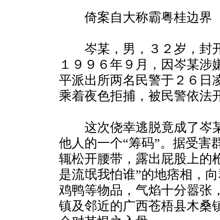
倚案自大称霸粤桂边界
岑某，男，３２岁，封开
１９９６年９月，因岑某涉
平派出所两名民警于２６日
乘着夜色拒捕，被民警依法
这次侥幸逃脱竟成了岑某炫
他人的一个“筹码”。据受害
辄松开腰带，露出屁股上的
是流氓我怕谁”的地痞相，
鸡鸭等物品，气焰十分嚣张
镇及邻近的广西苍梧县木桑