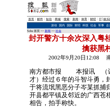
首页
┊
邮件
┊
短信
┊
商城
┊
搜索
┊
新闻
┊
体育
┊
财经
┊
IT
┊
娱乐
滚动
|
国内
|
国际
|
财经
|
科技
|
社会
|
军事
|
企
Sohu 首页 >>
新闻
>>
社会
封开警方十余次深入粤
擒获黑
2002年9月20日12:0
南方都市报
本报讯 （记
才）经过６年的斗智斗勇，
于将流氓黑恶分子岑某抓捕
开县都平镇及邻近的广西苍
相告，拍手称快。