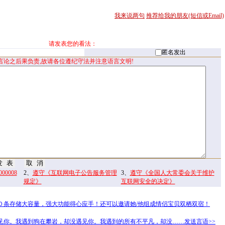
我来说两句
推荐给我的朋友(短信或Email)
请发表您的看法：
匿名发出
言论之后果负责,故请各位遵纪守法并注意语言文明!
0008
2、
遵守《互联网电子公告服务管理
3、
遵守《全国人大常委会关于维护
规定》
互联网安全的决定》
０条存储大容量，强大功能得心应手！还可以邀请她/他组成情侣宝贝双栖双宿！
见你。我遇到狗在攀岩，却没遇见你。我遇到的所有不平凡，却没……发送言语>>