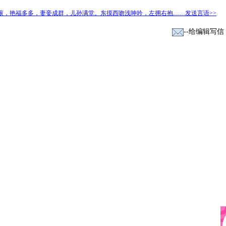
滚，艳福多多，妻妾成群，儿孙满堂。东摸西吻浅呻吟，左拥右抱……发送言语>>
--给编辑写信