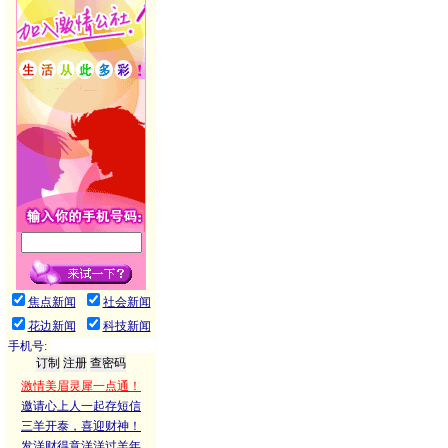
焦点新闻
社会新闻
花边新闻
科技新闻
手机号:
激情美眉灵犀一点通！
邀请心上人一起存短信
三羊开泰，喜迎财神！
发洋财得意洋洋过羊年