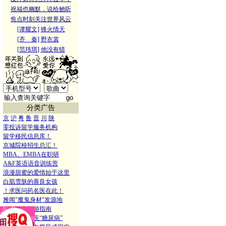
祝福也幽默，说给她听
焦点时刻关注世界风云
[谭耀文]
锋火情天
[齐 秦]
野衣裳
[范玮琪]
他没有错
分类广告
京
沪
粤
鲁
晋
川
陕
零投诉留学服务机构
留学移民信息库！
京城院校招生总汇！
MBA、EMBA在职研
A&F英语语音训练营
浪漫甜蜜的爱情始于这里
白肌雪肤的善良女孩
！求医问药名医在此！
雅闻"魔鬼身材"发源地
古都西安旅游指南
征服人间顽疾“糖尿病”