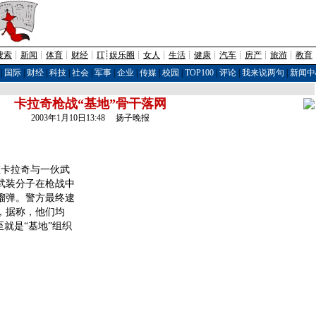
搜索
┊
新闻
┊
体育
┊
财经
┊
IT
┊
娱乐圈
┊
女人
┊
生活
┊
健康
┊
汽车
┊
房产
┊
旅游
┊
教育
|
国际
|
财经
|
科技
|
社会
|
军事
|
企业
|
传媒
|
校园
|
TOP100
|
评论
|
我来说两句
|
新闻中
卡拉奇枪战“基地”骨干落网
2003年1月10日13:48 扬子晚报
卡拉奇与一伙武
武装分子在枪战中
榴弹。警方最终逮
，据称，他们均
至就是“基地”组织