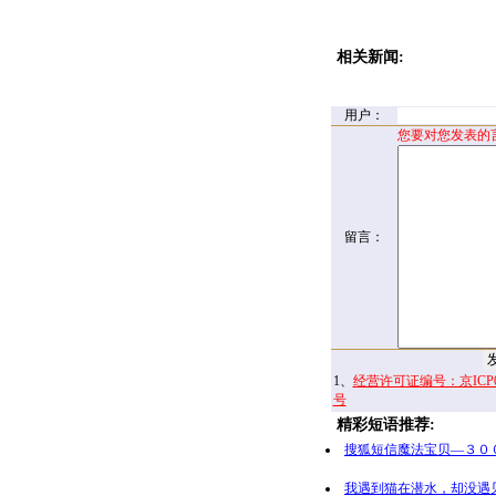
相关新闻:
用户：
您要对您发表的
留言：
1、
经营许可证编号：京ICP00
号
精彩短语推荐:
搜狐短信魔法宝贝—３０
我遇到猫在潜水，却没遇