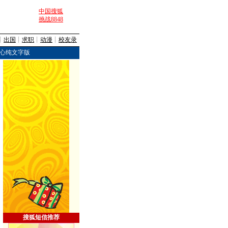
中国搜狐
挑战8848
┊
出国
┊
求职
┊
动漫
┊
校友录
心纯文字版
搜狐短信推荐