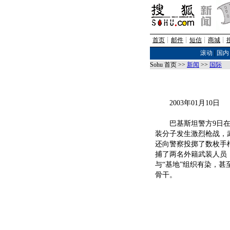
首页
┊
邮件
┊
短信
┊
商城
┊
滚动
|
国内
Sohu 首页 >>
新闻
>>
国际
2003年01月10日
巴基斯坦警方9日在
装分子发生激烈枪战，
还向警察投掷了数枚手
捕了两名外籍武装人员
与“基地”组织有染，甚
骨干。