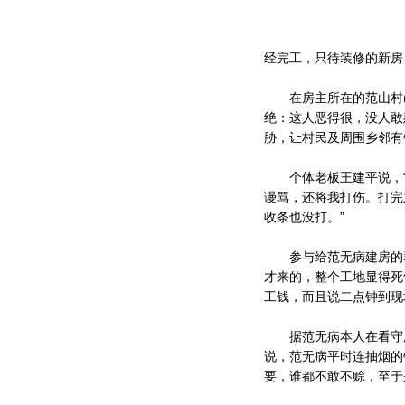
经完工，只待装修的新房
在房主所在的范山村(
绝：这人恶得很，没人敢
胁，让村民及周围乡邻有
个体老板王建平说，“去
谩骂，还将我打伤。打完
收条也没打。”
参与给范无病建房的群
才来的，整个工地显得死
工钱，而且说二点钟到现
据范无病本人在看守所
说，范无病平时连抽烟的
要，谁都不敢不赊，至于