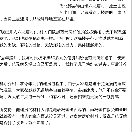
湖北郧县谭山镇八龙庙村一处土山包
的半山间。记者看到，楼房的土建已
，因房主被逮捕，只能静静地空置在那里。
现已并入八龙庙村)，村民们谈起范无病和他的这栋新楼，无不深恶痛
惹他，见到他就像见到鬼一样。他们称：这栋楼是范无病以武力相威
钱的出钱、有物的出物、无钱无物的出力，集体建起来的。
年腊月，我与村民杨怀涛50多元的债务纠纷被范无病知道了，便来
之后，范无病又提出自己要盖房，让我拉了几千块红砖过去，事后连个
众介绍，在今年2月的建房过程中，由于大家都是迫于范无病的淫威
气沉沉，大家都默默无语地各自做着事情。参加建房，他们不仅拿不到
场，没人敢二点过一分到，稍有不对，还会招来范无病的一顿打骂。
交待，他建房的材料大都是老表杨奎出面赊的。而杨奎在接受调查时
钱都没有，找人赊拿东西从没见还过。这次建房赊材料，听说是范无病
是否打了收条，就不知道了。