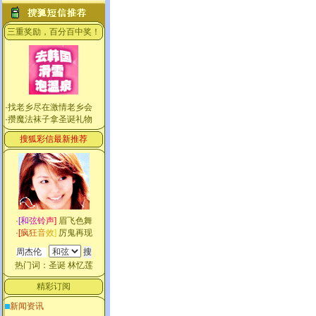
三重奖励，百分百中奖！
·
找老乡尽在激情老乡会
·
攒魔法袜子拿圣诞礼物
搜狐彩信最新推荐
·
[
和
弦
铃
声
]
眉飞色舞
·
[
疯
狂
音
效
]
厉鬼再现
热门词：
圣诞
林忆莲
精彩订阅
新闻资讯