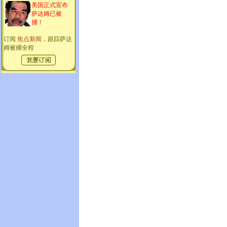
美国正式宣布
萨达姆已被
捕！
订阅
焦点新闻
，跟踪萨达
姆被捕全程