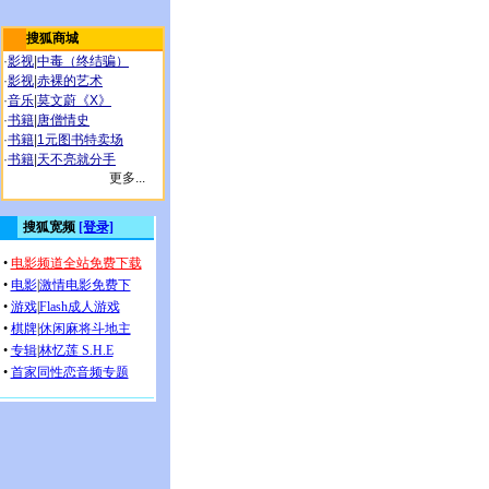
搜狐商城
·
影视
|
中毒（终结骗）
·
影视
|
赤裸的艺术
·
音乐
|
莫文蔚《X》
·
书籍
|
唐僧情史
·
书籍
|
1元图书特卖场
·
书籍
|
天不亮就分手
更多...