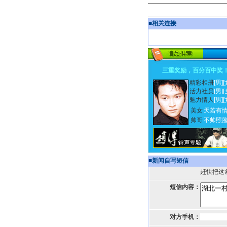
■
相关连接
三重奖励，百分百中奖
精彩相册
[男]
[
活力社员
[男]
[
魅力情人
[男]
[
美女
天若有
帅哥
不帅照
■
新闻自写短信
赶快把这
短信内容：
对方手机：