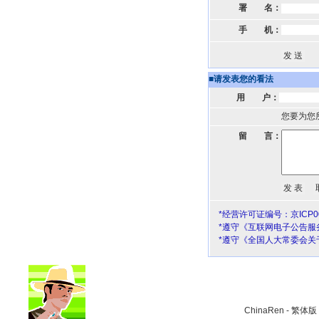
署 名：
手 机：
■
请发表您的看法
用 户：
您要为您
留 言：
*经营许可证编号：京ICP00
*遵守《互联网电子公告服
*遵守《全国人大常委会关
ChinaRen
-
繁体版