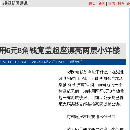
首页
|
新闻
|
短信
|
邮件
|
用6元8角钱竟盖起座漂亮两层小洋楼
NEWS.SOHU.COM 2003年06月23日14:30 武汉晚报
6元8角钱如今能干什么？在湖北
郧县的谭山小镇，只能买两包当地人
常抽的“金汉宫”香烟。而当地的一个
村霸范无病，却能用区区6元8角钱盖
起一栋两层楼房。目前，公安局已将
范无病案移交郧县检察院提起公诉。
村霸建房村民被迫出钱出力
范无病盖的这两层楼房，坐落在