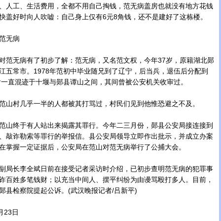
人工、生活费用，全都不用自己掏钱，范无病盖房也就没有地方花钱
快盖好时向人吹嘘：自己身上仅有6元8角钱，还不是建好了这栋楼。
范无病
范无病有了初步了解：范无病，又名范文权，今年37岁，原籍湖北郧
江五常市。1978年范初中毕业随兄到了辽宁，后当兵，退伍后分配到
堰后一直混迹于十堰与郧县谭山之间，其间曾被公安机关收审过。
山村几乎一半的人都被其打骂过，村民们见到他惟恐避之不及。
山终于有人站出来揭露其罪行。今年二三月份，郧县公安局接连接到
、敲诈勒索等罪行的举报信。县公安局领导立即作出批示，并成立办案
在掌握一定证据后，公安局在范山对范无病举行了公捕大会。
局长李全斌日前在接受记者采访时介绍，已初步查明范无病的犯罪事
诈百姓多笔钱财；以充当中间人、摆平纠纷为由谩骂殴打多人。目前，
郧县检察院提起公诉。(武汉晚报记者/吕新平)
月23日