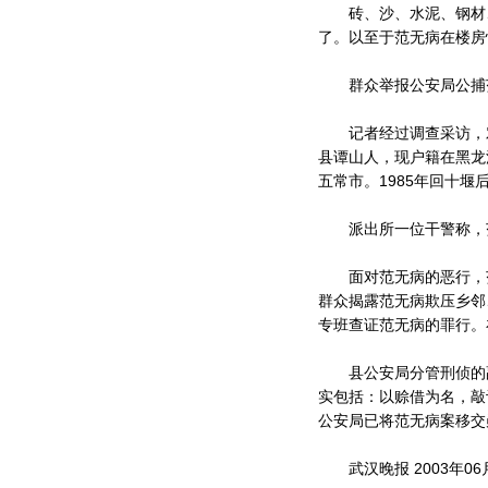
砖、沙、水泥、钢材、
了。以至于范无病在楼房
群众举报公安局公捕
记者经过调查采访，对
县谭山人，现户籍在黑龙
五常市。1985年回十
派出所一位干警称，范
面对范无病的恶行，范
群众揭露范无病欺压乡邻
专班查证范无病的罪行。
县公安局分管刑侦的副
实包括：以赊借为名，敲
公安局已将范无病案移交
武汉晚报 2003年06