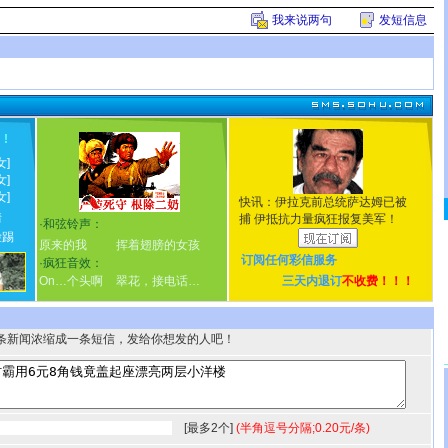
我来说两句
发短信息
！
!
女]
女]
女]
快讯：伊拉克前总统萨达姆已被
情
捕 伊抵抗力量疯狂报复美军！
·
和弦铃声：
脸踢
原来的我
挥着翅膀的女孩
订阅任何
彩信服务
·
疯狂音效：
On…个头啊
翠花，接电话…
三天内退订
不收费！！！
条新闻浓缩成一条短信，发给你想发的人吧！
[最多2个]
(半角逗号分隔;0.20元/条)