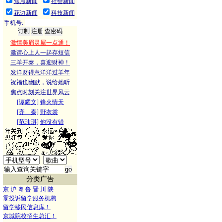
焦点新闻
社会新闻
花边新闻
科技新闻
手机号:
激情美眉灵犀一点通！
邀请心上人一起存短信
三羊开泰，喜迎财神！
发洋财得意洋洋过羊年
祝福也幽默，说给她听
焦点时刻关注世界风云
[谭耀文]
锋火情天
[齐 秦]
野衣裳
[范玮琪]
他没有错
分类广告
京
沪
粤
鲁
晋
川
陕
零投诉留学服务机构
留学移民信息库！
京城院校招生总汇！