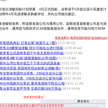
出潜艇招标计划草案，4月正式招标，业界须于6月提出设计及建造计
划明年4月完成潜艇采购案评估，并向台湾做出建议。
潜艇制造商，即诺斯洛普公司与通用公司。诺斯洛普葛鲁曼公司是与潜
合作；通用是与西班牙IZAR造船集团合作，通用也有可能与荷兰RDM
我来说两句
推荐给我的朋友(短信或Email)
军售阴风再起 日美右翼“跳梁不止”(图)
(12/25 08:32)
意售台8艘柴油潜艇 部分可能在台进行组装
(12/20 09:44)
称美售台武器将有损于中美关系和共同利益
(12/10 17:48)
称将售4艘“纪德”级驱逐舰给台湾(组图)
(11/23 10:49)
算向台湾出售价值五千万美元的武器装备
(11/22 12:54)
绝提供货源 美国海军拟自制售台潜艇(图)
(11/04 09:25)
外交部谈美国对台军售、FBI在京设办公室
(10/22 20:22)
谈美国对台军售、FBI在京设办公室等问题
(10/22 19:26)
对任何国家对台售武 要求美国恪守联合公报
(10/22 15:39)
售台新型反装甲导弹 交易总额1800万美金
(10/14 16:04)
请发表您的看法：
匿名发出
言论之后果负责,故请各位遵纪守法并注意语言文明!