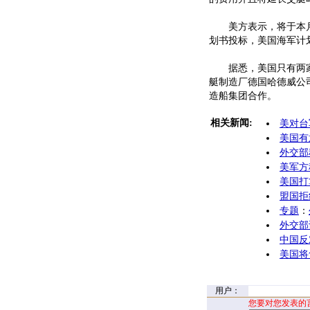
美方表示，将于本月发
划书投标，美国海军计
据悉，美国只有两家
艇制造厂德国哈德威公司
造船集团合作。
相关新闻:
美对台
美国有
外交部
美军方
美国打
盟国拒
专题
：
外交部
中国反
美国将
用户：
您要对您发表的