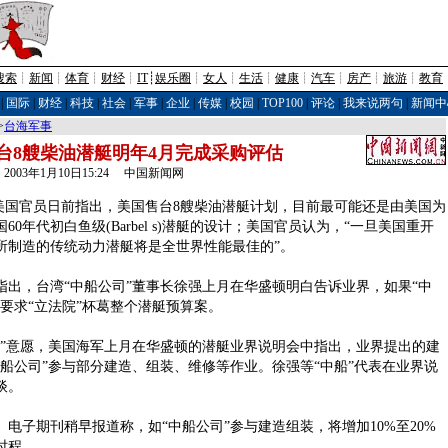
搜索
┊
新闻
┊
体育
┊
财经
┊
IT
┊
娱乐圈
┊
女人
┊
生活
┊
健康
┊
汽车
┊
房产
┊
旅游
┊
教育
|
国际
|
财经
|
科技
|
社会
|
军事
|
企业
|
传媒
|
校园
|
TOP100
|
评论
|
我来说两句
|
新闻中
>
台海军事
台8艘柴油潜艇明年4月完成采购评估
2003年1月10日15:24 中国新闻网
美国官员日前指出，美国售台8艘柴油潜艇计划，目前最可能还是由美国为
0年代初白鱼级(Barbel s)潜艇的设计；美国官员认为，“一旦美国重开
所制造的传统动力潜艇将是全世界性能最佳的”。
，台湾“中船公司”董事长徐强上月在华盛顿明白告诉业界，如果“中
要求“立法院”杯葛整个潜艇预算案。
意愿，美国海军上月在华盛顿的潜艇业界说明会中指出，业界提出的建
船公司”参与部分建造、组装、维修等作业。徐强等“中船”代表在业界说
谈。
子期刊稍早报道称，如“中船公司”参与建造组装，将增加10%至20%
时程。