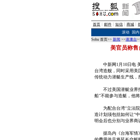
首页
┊
邮件
┊
短信
┊
商城
┊
滚动
|
国内
Sohu 首页>>
新闻
>>
港澳台
>
美官员称售
中新网1月10日电 
台湾造舰，同时采用美国6
传统动力潜艇生产线，
不过美国潜艇业界指出
船”不能参与造艇，他将
为配合台湾“立法院”
造计划须包括如何让“中
明会后也分别与业界商
据岛内《台海军情》电
的费用并且将延长交艇