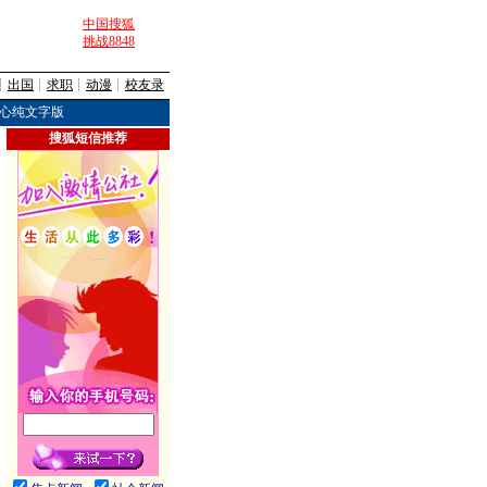
中国搜狐
挑战8848
┊
出国
┊
求职
┊
动漫
┊
校友录
心纯文字版
搜狐短信推荐