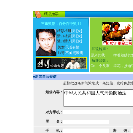
三重奖励，百分百中奖！
!
精彩相册
[男]
[女]
活力社员
[男]
[女]
魅力情人
[男]
[女]
美女
天若有情
·
和弦铃声：
帅哥
不帅照脸踢
原来的我
挥着翅膀的
·
疯狂音效：
On…个头啊
翠花，接电
■
新闻自写短信
赶快把这条新闻浓缩成一条短信，发给你想
短信内容：
对方手机：
署 名：
手 机：
密 码：