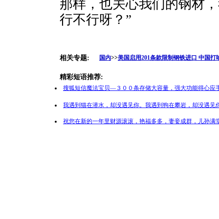
那样，也关心我们的钢材，
行不行呀？”
相关专题:
国内
>>
美国启用201条款限制钢铁进口 中国打
精彩短语推荐:
搜狐短信魔法宝贝—３００条存储大容量，强大功能得心应手
我遇到猫在潜水，却没遇见你。我遇到狗在攀岩，却没遇见你
祝您在新的一年里财源滚滚，艳福多多，妻妾成群，儿孙满堂