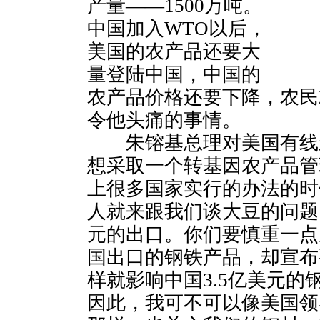
产量——1500万吨。
中国加入WTO以后，
美国的农产品还要大
量登陆中国，中国的
农产品价格还要下降，农民
令他头痛的事情。
朱镕基总理对美国有线新
想采取一个转基因农产品管
上很多国家实行的办法的时
人就来跟我们谈大豆的问题
元的出口。你们要慎重一点
国出口的钢铁产品，却宣布
样就影响中国3.5亿美元的
因此，我可不可以像美国领