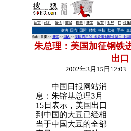
首页
┊
邮件
┊
短信
┊
商城
┊
搜索
┊
新闻
┊
体育
┊
财经
┊
IT
┊
娱乐
滚动
|
国内
|
国际
|
财经
|
科技
|
社会
|
军事
|
企
Sohu 首页>>
新闻
>>
国内
>>
美国启用201条款限制钢铁进口 中
朱总理：美国加征钢铁
出口
2002年3月15日12:
中国日报网站消
息：朱镕基总理3月
15日表示，美国出口
到中国的大豆已经相
当于中国大豆的全部