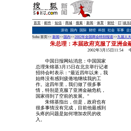
首页
┊
邮件
┊
短信
┊
商城
┊
搜索
┊
新闻
┊
体育
┊
财经
┊
IT
┊
娱乐
滚动
|
国内
|
国际
|
财经
|
科技
|
社会
|
军事
|
企
Sohu 首页>>
新闻
>>
国内
>>
2002年全国两会特别报道
>>
九届人大
朱总理：本届政府克服了亚洲金融
2002年3月15日11:5
中国日报网站消息：中国国家
总理朱镕基3月15日在北京举行记者
招待会时表示：“最近四年以来，我
始终没有感到疲倦地继续我的工
作。这四年里，我们做了很多事
情，特别是克服了亚洲金融危机，
国家得到了空前的发展。”
朱镕基指出，但是，政府也有
很多事情没有完成，目前他最感到
头疼的问题是如何增加农民的收
入。