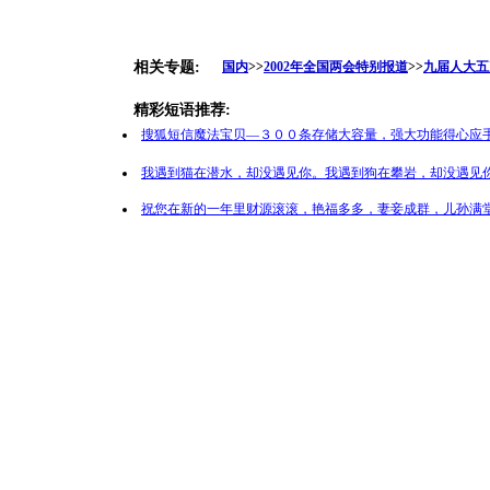
相关专题:
国内
>>
2002年全国两会特别报道
>>
九届人大五
精彩短语推荐:
搜狐短信魔法宝贝—３００条存储大容量，强大功能得心应手
我遇到猫在潜水，却没遇见你。我遇到狗在攀岩，却没遇见你
祝您在新的一年里财源滚滚，艳福多多，妻妾成群，儿孙满堂