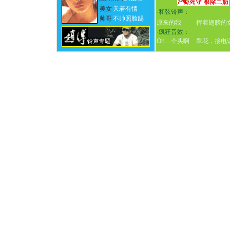
美女
天若有情
·
和弦铃声：
帅哥
不帅照脸踢
原来的我
挥着翅膀的
·
疯狂音效：
On…个头啊
翠花，接电