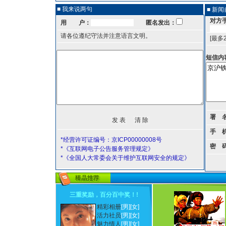
■ 我来说两句
■ 新
对方
用 户：
匿名发出：
请各位遵纪守法并注意语言文明。
[最多
短信内
署 
手 
*经营许可证编号：京ICP00000008号
密 
*《互联网电子公告服务管理规定》
*《全国人大常委会关于维护互联网安全的规定》
三重奖励，百分百中奖！
!
精彩相册
[男]
[女]
活力社员
[男]
[女]
魅力情人
[男]
[女]