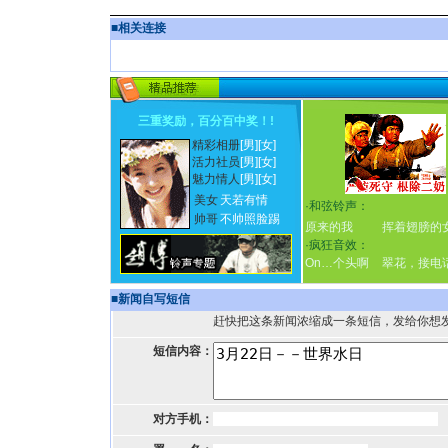
■
相关连接
三重奖励，百分百中奖！
!
精彩相册
[男]
[女]
活力社员
[男]
[女]
魅力情人
[男]
[女]
美女
天若有情
·
和弦铃声：
帅哥
不帅照脸踢
原来的我
挥着翅膀的
·
疯狂音效：
On…个头啊
翠花，接电
■
新闻自写短信
赶快把这条新闻浓缩成一条短信，发给你想
短信内容：
对方手机：