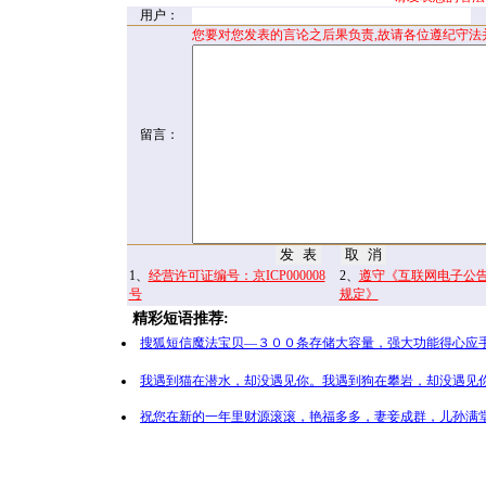
用户：
您要对您发表的言论之后果负责,故请各位遵纪守法
留言：
1、
经营许可证编号：京ICP000008
2、
遵守《互联网电子公
号
规定》
精彩短语推荐:
搜狐短信魔法宝贝—３００条存储大容量，强大功能得心应手
我遇到猫在潜水，却没遇见你。我遇到狗在攀岩，却没遇见你
祝您在新的一年里财源滚滚，艳福多多，妻妾成群，儿孙满堂