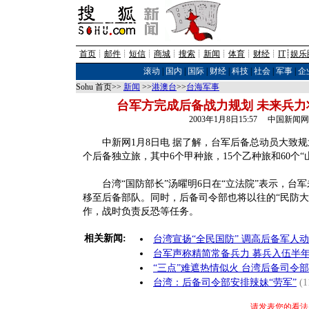
首页
┊
邮件
┊
短信
┊
商城
┊
搜索
┊
新闻
┊
体育
┊
财经
┊
IT
┊
娱乐
滚动
|
国内
|
国际
|
财经
|
科技
|
社会
|
军事
|
企
Sohu 首页>>
新闻
>>
港澳台
>>
台海军事
台军方完成后备战力规划 未来兵力
2003年1月8日15:57 中国新闻网
中新网1月8日电 据了解，台军后备总动员大致规划
个后备独立旅，其中6个甲种旅，15个乙种旅和60个“
台湾“国防部长”汤曜明6日在“立法院”表示，台军
移至后备部队。同时，后备司令部也将以往的“民防大
作，战时负责反恐等任务。
相关新闻:
台湾宣扬“全民国防” 调高后备军人
台军声称精简常备兵力 募兵入伍半
“三点”难遮热情似火 台湾后备司令
台湾：后备司令部安排辣妹“劳军”
(1
请发表您的看法