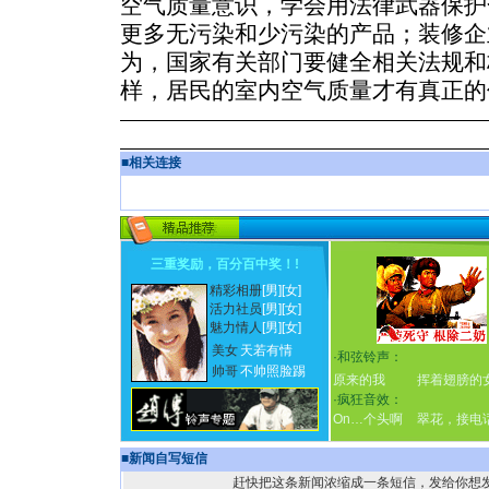
空气质量意识，学会用法律武器保护
更多无污染和少污染的产品；装修企
为，国家有关部门要健全相关法规和
样，居民的室内空气质量才有真正的
■
相关连接
三重奖励，百分百中奖！
!
精彩相册
[男]
[女]
活力社员
[男]
[女]
魅力情人
[男]
[女]
美女
天若有情
·
和弦铃声：
帅哥
不帅照脸踢
原来的我
挥着翅膀的
·
疯狂音效：
On…个头啊
翠花，接电
■
新闻自写短信
赶快把这条新闻浓缩成一条短信，发给你想