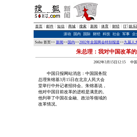
首页
┊
邮件
┊
短信
┊
商城
┊
搜索
┊
新闻
┊
体育
┊
财经
┊
IT
┊
娱乐
滚动
|
国内
|
国际
|
财经
|
科技
|
社会
|
军事
|
企
Sohu 首页>>
新闻
>>
国内
>>
2002年全国两会特别报道
>>
九届人
朱总理：我对中国改革的
2002年3月15日12:15 
中国日报网站消息：中国国务院
总理朱镕基3月15日在北京人民大会
堂举行中外记者招待会。朱镕基说，
他对中国目前改革的进程是满意的。
他列举了中国在金融、政治等领域的
改革情况。