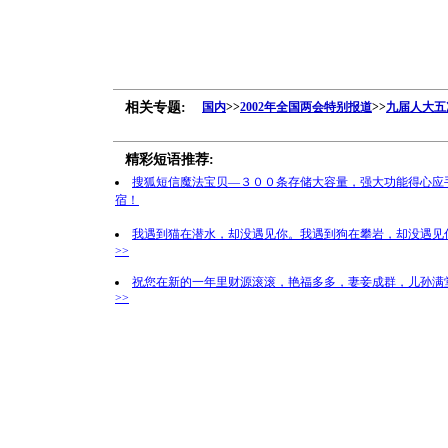
相关专题:
国内
>>
2002年全国两会特别报道
>>
九届人大五
精彩短语推荐:
搜狐短信魔法宝贝—３００条存储大容量，强大功能得心应
宿！
我遇到猫在潜水，却没遇见你。我遇到狗在攀岩，却没遇见
>>
祝您在新的一年里财源滚滚，艳福多多，妻妾成群，儿孙满
>>