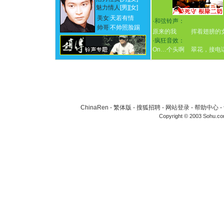
魅力情人
[男]
[女]
美女
天若有情
·
和弦铃声：
帅哥
不帅照脸踢
原来的我
挥着翅膀的
·
疯狂音效：
On…个头啊
翠花，接电
ChinaRen
-
繁体版
-
搜狐招聘
-
网站登录
-
帮助中心
-
Copyright © 2003 Sohu.c