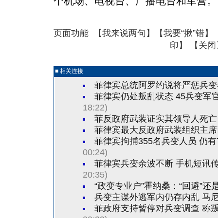
个机场、电视台、广播电台和军营。
页面功能 【
我来说两句
】【
我要“揪”错
】
印
】 【
关闭
■ 相关连接
菲律宾总统阿罗约说将严惩兵变
菲律宾仍处叛乱状态 45兵变军
18:22)
菲反政府武装证实其领导人死亡
菲律宾最大反政府武装组织主席
菲律宾拘捕355名兵变人员 仍
00:24)
菲律宾兵变余波不断 手机短讯
20:35)
“政变专业户”霍纳桑：“回避”还是
兵变主谋外逃军内仍存内乱 马
菲政府支持暂停对兵变调查 称