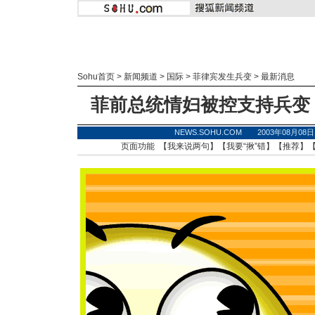
Sohu首页
>
新闻频道
>
国际
>
菲律宾发生兵变
>
最新消息
菲前总统情妇被控支持兵变
NEWS.SOHU.COM 2003年08月0
页面功能 【
我来说两句
】【
我要“揪”错
】【
推荐
】