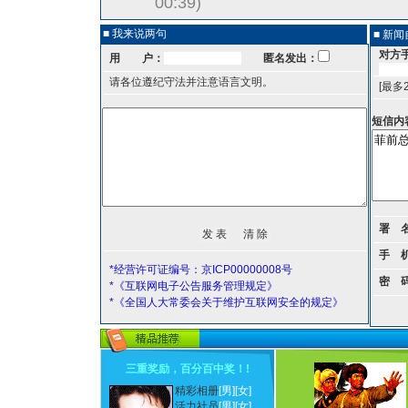
00:39)
■ 我来说两句
■ 新
对方
用 户：
匿名发出：
请各位遵纪守法并注意语言文明。
[最多
短信内
署 
手 
*经营许可证编号：京ICP00000008号
密 
*《互联网电子公告服务管理规定》
*《全国人大常委会关于维护互联网安全的规定》
三重奖励，百分百中奖！
!
精彩相册
[男]
[女]
活力社员
[男]
[女]