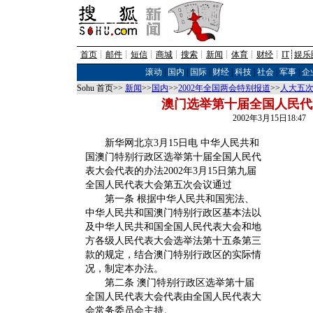
首页
┊
邮件
┊
短信
┊
商城
┊
搜索
┊
新闻
┊
体育
┊
财经
┊
IT
┊
娱乐
滚动
|
国内
|
国际
|
财经
|
科技
|
社会
|
军事
|
企
Sohu 首页>>
新闻
>>
国内
>>
2002年全国两会特别报道
>>
人大五次
澳门选举第十届全国人民代
2002年3月15日18:4
新华网北京3月15日电 中华人民共和
国澳门特别行政区选举第十届全国人民代
表大会代表的办法2002年3月15日第九届
全国人民代表大会第五次会议通过
第一条 根据中华人民共和国宪法、
中华人民共和国澳门特别行政区基本法以
及中华人民共和国全国人民代表大会和地
方各级人民代表大会选举法第十五条第三
款的规定，结合澳门特别行政区的实际情
况，制定本办法。
第二条 澳门特别行政区选举第十届
全国人民代表大会代表由全国人民代表大
会常务委员会主持。