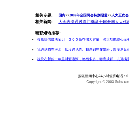
相关专题:
国内
>>
2002年全国两会特别报道
>>
人大五次会
相关新闻:
大会表决通过澳门选举十届全国人大代
精彩短语推荐:
搜狐短信魔法宝贝—３００条存储大容量，强大功能得心应手
我遇到猫在潜水，却没遇见你。我遇到狗在攀岩，却没遇见你
祝您在新的一年里财源滚滚，艳福多多，妻妾成群，儿孙满堂
搜狐新闻中心24小时值班电话：010-65
Copyright © 2003 Sohu.com I