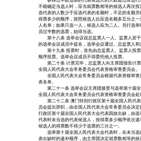
获得过半数选票的代表候选人的人数超过应选代表
不能确定当选人时，应当就票数相等的候选人再次投
选代表的人数少于应选代表的名额时，不足的名额另
得票多少的顺序，按照候选人比应选名额多五分之一
人名单；如果只选一人，候选人应为二人。另行选举
员过半数的选票，始得当选。
第十八条 选举会议设总监票人一人、监票人若干
的选举会议成员中提名，选举会议通过。总监票人和
第十九条 投票时，首先由总监票人、监票人投票
顺序投票。选举会议成员不得委托他人投票。
第二十条 计票完毕，总监票人向主席团报告计票
全国人民代表大会常务委员会代表资格审查委员会。
全国人民代表大会常务委员会根据代表资格审查委
表名单。
第二十一条 选举会议主席团接受与选举第十届全
全国人民代表大会常务委员会代表资格审查委员会处
第二十二条 澳门特别行政区第十届全国人民代表
员会提出辞职，由全国人民代表大会常务委员会决定
行政区第十届全国人民代表大会代表因故出缺，由选
代表时未当选的代表候选人，按得票多少顺序依次递
候选人的得票数不得少于选票的三分之一。
选举第十届全国人民代表大会代表时，在未当选的
表出缺时的递补顺序，由主席团决定就票数相等的候