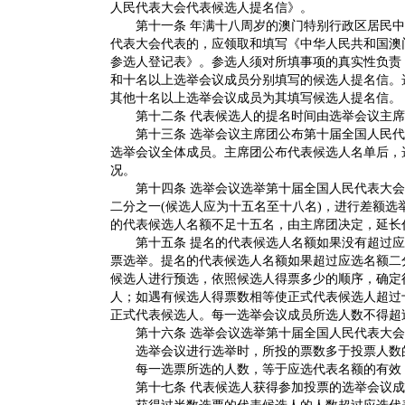
人民代表大会代表候选人提名信》。
第十一条 年满十八周岁的澳门特别行政区居民中
代表大会代表的，应领取和填写《中华人民共和国澳
参选人登记表》。参选人须对所填事项的真实性负责
和十名以上选举会议成员分别填写的候选人提名信。
其他十名以上选举会议成员为其填写候选人提名信。
第十二条 代表候选人的提名时间由选举会议主席
第十三条 选举会议主席团公布第十届全国人民代
选举会议全体成员。主席团公布代表候选人名单后，
况。
第十四条 选举会议选举第十届全国人民代表大会
二分之一(候选人应为十五名至十八名)，进行差额选
的代表候选人名额不足十五名，由主席团决定，延长
第十五条 提名的代表候选人名额如果没有超过应
票选举。提名的代表候选人名额如果超过应选名额二
候选人进行预选，依照候选人得票多少的顺序，确定
人；如遇有候选人得票数相等使正式代表候选人超过
正式代表候选人。每一选举会议成员所选人数不得超
第十六条 选举会议选举第十届全国人民代表大会
选举会议进行选举时，所投的票数多于投票人数的
每一选票所选的人数，等于应选代表名额的有效，
第十七条 代表候选人获得参加投票的选举会议成