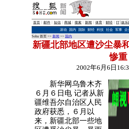
首页
┊
邮件
┊
短信
┊
商城
┊
搜索
┊
新闻
┊
体育
┊
财经
┊
IT
┊
娱乐
滚动
|
国内
|
国际
|
财经
|
科技
|
社会
|
军事
|
企
Sohu 首页 >>
新闻
>>
国内
新疆北部地区遭沙尘暴和
惨重
2002年6月6日16
新华网乌鲁木齐
６月６日电 记者从新
疆维吾尔自治区人民
政府获悉，６月以
来，新疆北部一些地