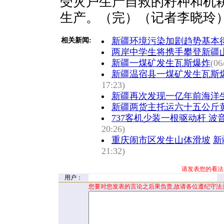
受灾户生产自救的籽种和机
生产。（完）（记者李晓玲
新疆环境污染加剧趋势基本
相关新闻:
两岸中学生将携手攀登新疆
新疆一煤矿发生瓦斯爆炸
(06
新疆温宿县一煤矿发生瓦斯爆
17:23)
新疆再次发现一亿年前海洋
新疆两货主托运六十五公斤
737客机少装一根驱动杆 
20:26)
重庆闹市区发生山体滑坡
新
21:32)
请发表您的看法
用户：
您要对您发表的言论之后果负责,故请各位遵纪守法