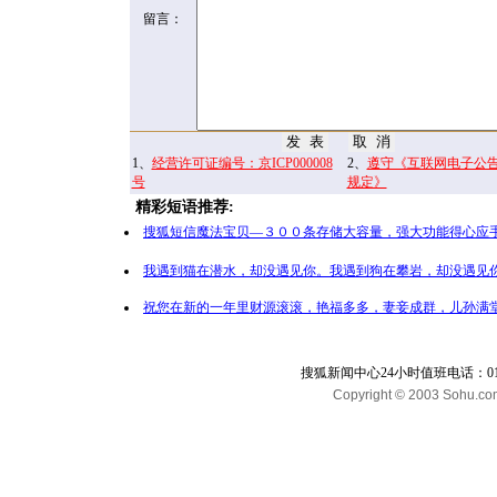
留言：
1、
经营许可证编号：京ICP000008
2、
遵守《互联网电子公
号
规定》
精彩短语推荐:
搜狐短信魔法宝贝—３００条存储大容量，强大功能得心应手
我遇到猫在潜水，却没遇见你。我遇到狗在攀岩，却没遇见你
祝您在新的一年里财源滚滚，艳福多多，妻妾成群，儿孙满堂
搜狐新闻中心24小时值班电话：010-65
Copyright © 2003 Sohu.com I