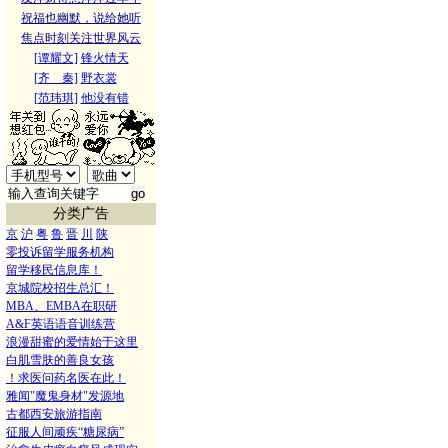
祝福也幽默，说给她听
焦点时刻关注世界风云
[谭耀文]
锋火情天
[齐 秦]
野衣裳
[范玮琪]
他没有错
分类广告
京
沪
粤
鲁
晋
川
陕
零投诉留学服务机构
留学移民信息库！
京城院校招生总汇！
MBA、EMBA在职研
A&F英语语音训练营
浪漫甜蜜的爱情始于这里
白肌雪肤的善良女孩
！求医问药名医在此！
雅闻"魔鬼身材"发源地
古都西安旅游指南
征服人间顽疾“糖尿病”