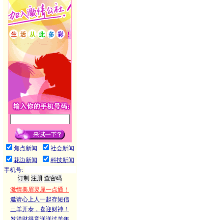
焦点新闻
社会新闻
花边新闻
科技新闻
手机号:
激情美眉灵犀一点通！
邀请心上人一起存短信
三羊开泰，喜迎财神！
发洋财得意洋洋过羊年