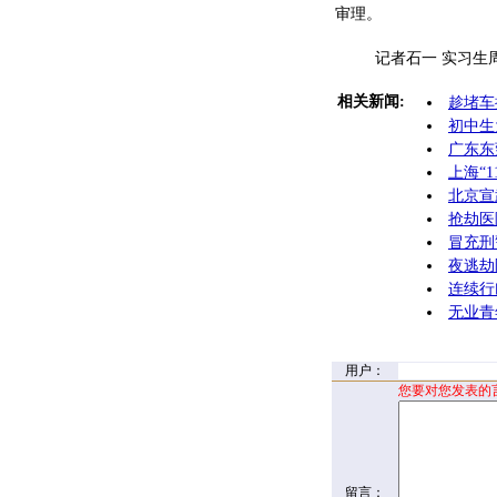
审理。
记者石一 实习生周
相关新闻:
趁堵车
初中生
广东东
上海“
北京宣
抢劫医
冒充刑
夜逃劫
连续行
无业青
用户：
您要对您发表的
留言：