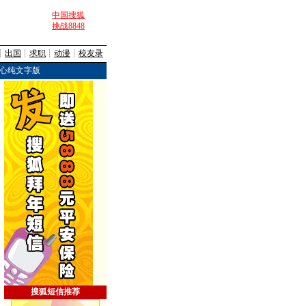
中国搜狐
挑战8848
┊
出国
┊
求职
┊
动漫
┊
校友录
心纯文字版
搜狐短信推荐