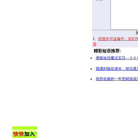
1、
经营许可证编号：京ICP00
号
精彩短语推荐:
搜狐短信魔法宝贝—３０
我遇到猫在潜水，却没遇
祝您在新的一年里财源滚