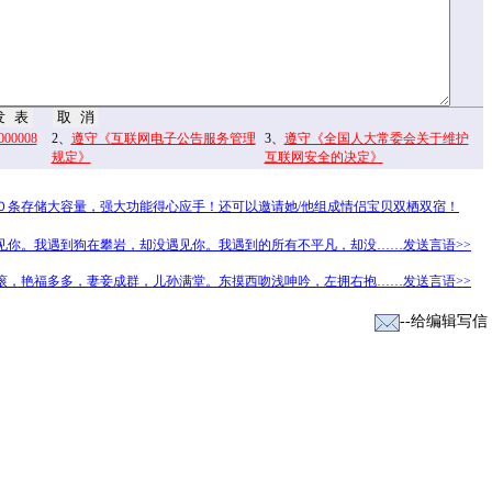
0008
2、
遵守《互联网电子公告服务管理
3、
遵守《全国人大常委会关于维护
规定》
互联网安全的决定》
０条存储大容量，强大功能得心应手！还可以邀请她/他组成情侣宝贝双栖双宿！
见你。我遇到狗在攀岩，却没遇见你。我遇到的所有不平凡，却没……发送言语>>
滚，艳福多多，妻妾成群，儿孙满堂。东摸西吻浅呻吟，左拥右抱……发送言语>>
--给编辑写信