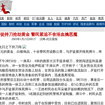
搜索
┊
新闻
┊
体育
┊
财经
┊
IT
┊
娱乐圈
┊
女人
┊
生活
┊
健康
┊
汽车
┊
房产
┊
旅游
┊
教育
|
国际
|
财经
|
科技
|
社会
|
军事
|
企业
|
传媒
|
校园
|
TOP100
|
评论
|
我来说两句
|
新闻中
徒持刀抢劫黄金 警民紧追不舍浴血擒恶魔
2003年1月21日09:27 汉网-武汉晨报
日之下持刀闯
万元的黄金、白银饰品，十余警民穷追数公里，与歹徒展开殊死搏斗，终
2时50分，一身高1．8米的彪形大汉手提杀猪刀，突然闯进监利县龚
柜台内，冲一女营业员低声吼道“不准出声，打开柜子！”见女营业员没有
凶极恶地朝女营业员脸上划去，女营业员的脸上顿时血流如注，歹徒打开
、白银首饰放入事先准备好的手提袋内，迅速逃离现场。
接警后立刻出动十余民警，沿周边路段分头追击，3时35分，事发后一
系的商场一保卫人员和三名自愿参加追捕的群众，在5公里以外的五星
并与歹徒展开殊死搏斗，一王姓村民在右耳朵被歹徒砍断的情况下，仍拼
有一人被歹徒刺伤。3名随后赶到的民警将歹徒制服。搏斗中，村民从恶
厘米的杀猪刀。
，20岁，邻村农民，由于在拒捕中受伤，目前已住进医院，案情日后