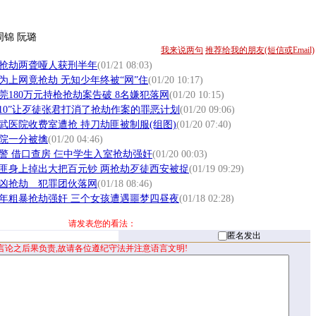
锦 阮璐
我来说两句
推荐给我的朋友(短信或Email)
抢劫两聋哑人获刑半年
(01/21 08:03)
为上网竟抢劫 无知少年终被“网”住
(01/20 10:17)
莞180万元持枪抢劫案告破 8名嫌犯落网
(01/20 10:15)
110”让歹徒张君打消了抢劫作案的罪恶计划
(01/20 09:06)
武医院收费室遭抢 持刀劫匪被制服(组图)
(01/20 07:40)
院一分被擒
(01/20 04:46)
警 借口查房 仨中学生入室抢劫强奸
(01/20 00:03)
匪身上掉出大把百元钞 两抢劫歹徒西安被捉
(01/19 09:29)
凶抢劫 犯罪团伙落网
(01/18 08:46)
年粗暴抢劫强奸 三个女孩遭遇噩梦四昼夜
(01/18 02:28)
请发表您的看法：
匿名发出
言论之后果负责,故请各位遵纪守法并注意语言文明!