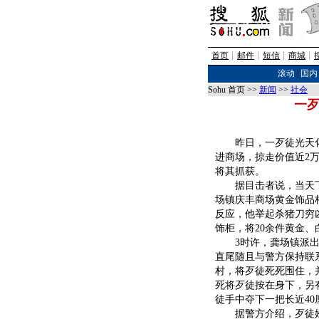
首页
┊
邮件
┊
短信
┊
商城
┊
滚动
|
国内
Sohu 首页 >>
新闻
>>
社会
一歹
昨日，一歹徒光天化
进商场，掠走价值近2
将其抓获。
据目击者说，当天下午
场镇庆丰商场黄金饰品
反应，他举起杀猪刀穷
饰柜，将20余件黄金
3时许，龚场镇派出所
直尾随且与警方保持联
村，将歹徒死死围住，
死将歹徒按在身下，另
徒手中夺下一把长近40
据警方介绍，歹徒姓郑